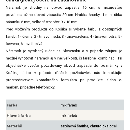
Náramok je vhodný na obvod zápästia 16 cm, s možnosťou
povolenia až na obvod zápastia 20 cm. Hrúbka šnúrky: 1 mm, šírka
náramku 6 mm, veľkosť ozdoby: 9 x 18 mm.
Pred vložením produktu do Košíka si vyberte farbu z dostupných
farieb. 1 - čierna, 2 - tmavohnedá, 3 - tmavozelená, 4 - tmavomodrá, 5 -
červená, 6 - svetlosivá.
Náramok je vyrobený ručne na Slovensku a v prípade záujmu je
možné vyhotoviť náramok aj v inej veľkosti, či farebnej kombinácii. Pri
objednávke uveďte požadovaný obvod zápästia do poznámky v
Košíku, alebo v prípade ďalších požiadaviek nás kontaktujte
prostredníctvom kontaktného formulára pri produkte, alebo e-
mailom, prípadne telefonicky.
Farba
mix farieb
Hlavná farba
mix farieb
Materiál
saténová šnúrka, chirurgická oceľ