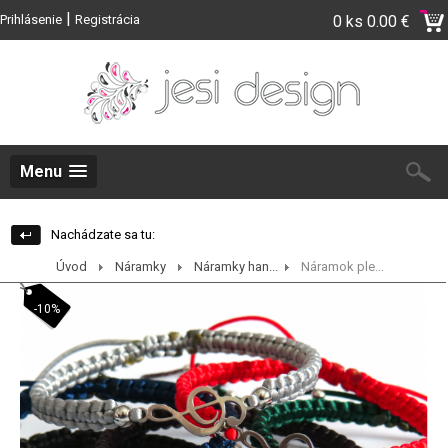
|
Prihlásenie
Registrácia
0 ks
0.00 €
Menu
Nachádzate sa tu:
Úvod
Náramky
Náramky han...
Náramok ple...
-10%