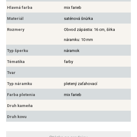
Hlavná farba
mix farieb
Materiál
saténová šnúrka
Rozmery
Obvod zápästia: 16 cm, šírka
náramku: 10 mm
Typ šperku
náramok
Tématika
farby
Tvar
Typ náramku
pletený zaťahovací
Farba pletenia
mix farieb
Druh kameňa
Druh kovu