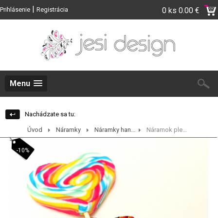
|
Prihlásenie
Registrácia
0 ks
0.00 €
Menu
Nachádzate sa tu:
Úvod
Náramky
Náramky han...
Náramok ple...
-10%