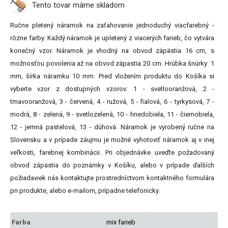
Tento tovar máme
skladom
Ručne pletený náramok na zaťahovanie jednoduchý viacfarebný -
rôzne farby. Každý náramok je upletený z viacerých farieb, čo vytvára
konečný vzor. Náramok je vhodný na obvod zápästia 16 cm, s
možnosťou povolenia až na obvod zápastia 20 cm. Hrúbka šnúrky: 1
mm, šírka náramku 10 mm. Pred vložením produktu do Košíka si
vyberte vzor z dostupných vzorov: 1 - svetlooranžová, 2 -
tmavooranžová, 3 - červená, 4 - ružová, 5 - fialová, 6 - tyrkysová, 7 -
modrá, 8 - zelená, 9 - svetlozelená, 10 - hnedobiela, 11 - čiernobiela,
12 - jemná pastelová, 13 - dúhová. Náramok je vyrobený ručne na
Slovensku a v prípade záujmu je možné vyhotoviť náramok aj v inej
veľkosti, farebnej kombinácii. Pri objednávke uveďte požadovaný
obvod zápästia do poznámky v Košíku, alebo v prípade ďalších
požiadaviek nás kontaktujte prostredníctvom kontaktného formulára
pri produkte, alebo e-mailom, prípadne telefonicky.
Farba
mix farieb