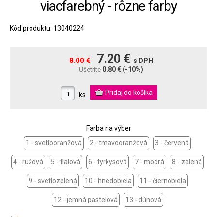
viacfarebný - rôzne farby
Kód produktu: 13040224
7.20 €
8.00 €
s DPH
0.80 €
(-10%)
Ušetríte
ks
Farba na výber
1 - svetlooranžová
2 - tmavooranžová
3 - červená
4 - ružová
5 - fialová
6 - tyrkysová
7 - modrá
8 - zelená
9 - svetlozelená
10 - hnedobiela
11 - čiernobiela
12 - jemná pastelová
13 - dúhová