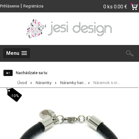
|
Prihlásenie
Registrácia
0 ks
0.00 €
Menu
Nachádzate sa tu:
Úvod
Náramky
Náramky han...
Náramok s m...
-10%