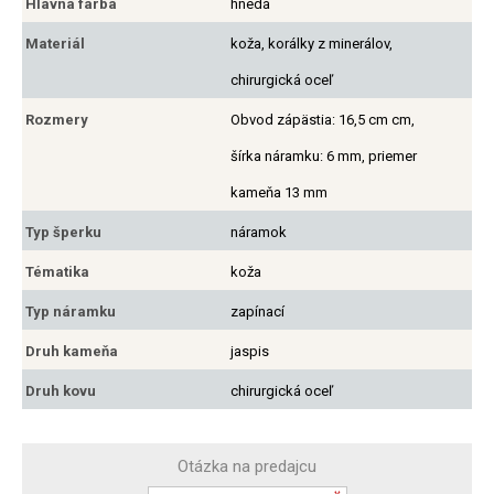
Hlavná farba
hnedá
Materiál
koža, korálky z minerálov,
chirurgická oceľ
Rozmery
Obvod zápästia: 16,5 cm cm,
šírka náramku: 6 mm, priemer
kameňa 13 mm
Typ šperku
náramok
Tématika
koža
Typ náramku
zapínací
Druh kameňa
jaspis
Druh kovu
chirurgická oceľ
Otázka na predajcu