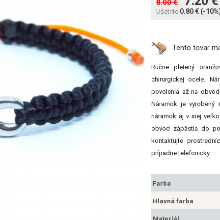
7.20 
8.00 €
0.80 €
(-10%
Ušetríte
Tento tovar 
Ručne pletený oran
chirurgickej ocele. 
povolenia až na obvod
Náramok je vyrobený 
náramok aj v inej veľko
obvod zápästia do po
kontaktujte prostredn
prípadne telefonicky.
Farba
Hlavná farba
Materiál