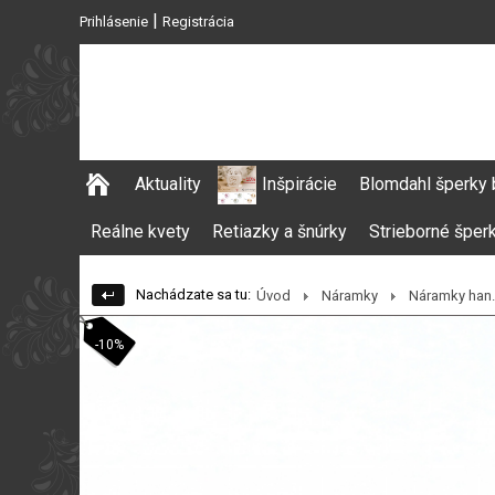
|
Prihlásenie
Registrácia
Aktuality
Inšpirácie
Blomdahl šperky 
Reálne kvety
Retiazky a šnúrky
Strieborné šper
Nachádzate sa tu:
Úvod
Náramky
Náramky han..
-10%