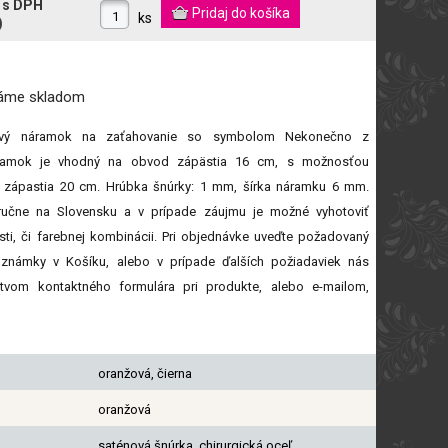
€
s DPH
ks
)
máme
skladom
žový náramok na zaťahovanie so symbolom Nekonečno z
Náramok je vhodný na obvod zápästia 16 cm, s možnosťou
 zápastia 20 cm. Hrúbka šnúrky: 1 mm, šírka náramku 6 mm.
ručne na Slovensku a v prípade záujmu je možné vyhotoviť
sti, či farebnej kombinácii. Pri objednávke uveďte požadovaný
známky v Košíku, alebo v prípade ďalších požiadaviek nás
íctvom kontaktného formulára pri produkte, alebo e-mailom,
oranžová, čierna
oranžová
saténová šnúrka, chirurgická oceľ