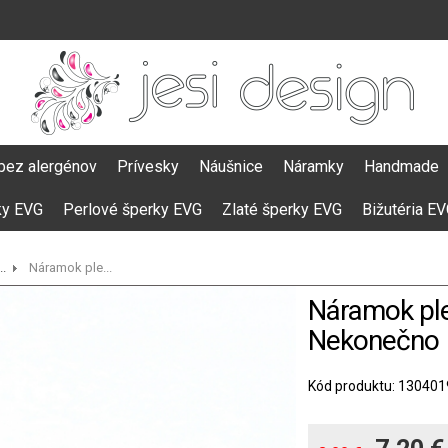
bez alergénov
Prívesky
Náušnice
Náramky
Handmade
ky EVG
Perlové šperky EVG
Zlaté šperky EVG
Bižutéria E
.
Náramok ple...
Náramok ple
Nekonečno
Kód produktu: 130401