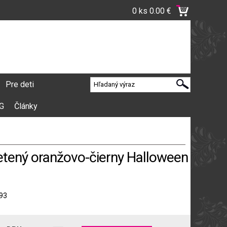
0 ks
0.00 €
Pre deti
VG
Články
tený oranžovo-čierny Halloween
93