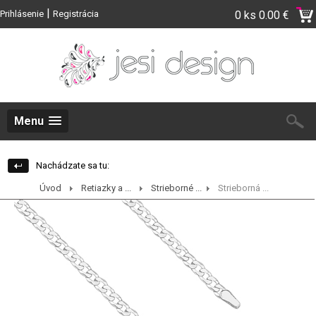
|
Prihlásenie
Registrácia
0 ks
0.00 €
Menu
Nachádzate sa tu:
Úvod
Retiazky a ...
Strieborné ...
Strieborná ...