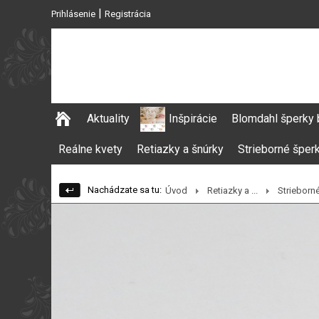
|
Prihlásenie
Registrácia
Aktuality
Inšpirácie
Blomdahl šperky 
Reálne kvety
Retiazky a šnúrky
Strieborné šper
Nachádzate sa tu:
Úvod
Retiazky a ...
Strieborné 