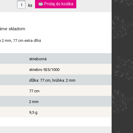
ks
máme
skladom
e 2 mm, 77 cm extra dlhá
strieborná
striebro 925/1000
dĺžka: 77 cm, hrúbka: 2 mm
77 cm
2 mm
9,5 g