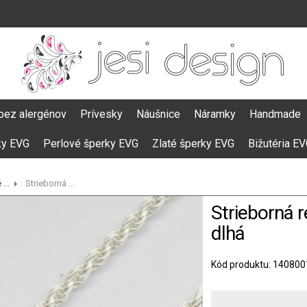
bez alergénov
Prívesky
Náušnice
Náramky
Handmade
ky EVG
Perlové šperky EVG
Zlaté šperky EVG
Bižutéria E
...
Strieborná ...
Strieborná 
dlhá
Kód produktu: 140800