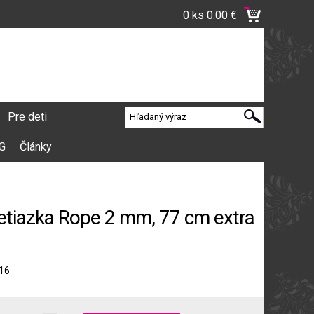
0 ks
0.00 €
Pre deti
VG
Články
retiazka Rope 2 mm, 77 cm extra
16