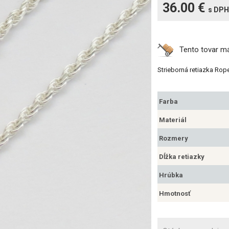
36.00 €
s DPH
Tento tovar 
Strieborná retiazka Rop
Farba
Materiál
Rozmery
Dĺžka retiazky
Hrúbka
Hmotnosť