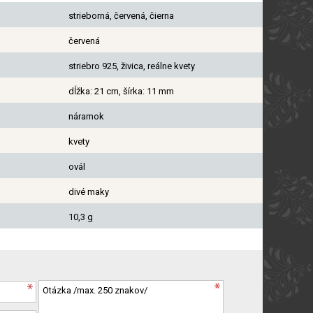
strieborná, červená, čierna
červená
striebro 925, živica, reálne kvety
dĺžka: 21 cm, šírka: 11 mm
náramok
kvety
ovál
divé maky
10,3 g