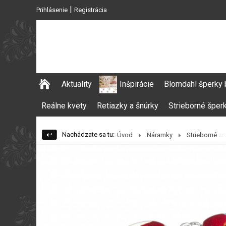
|
Prihlásenie
Registrácia
Aktuality
Inšpirácie
Blomdahl šperky 
Reálne kvety
Retiazky a šnúrky
Strieborné šper
Nachádzate sa tu:
Úvod
Náramky
Strieborné ...