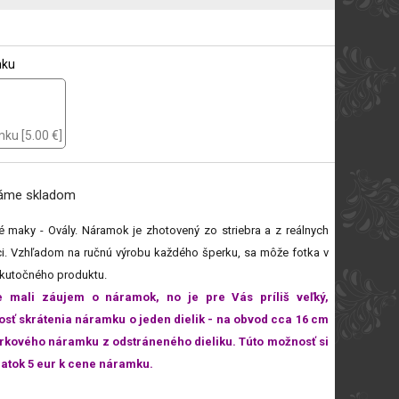
mku
ku [5.00 €]
máme
skladom
é maky - Ovály. Náramok je zhotovený zo striebra a z reálnych
vici. Vzhľadom na ručnú výrobu každého šperku, sa môže fotka v
skutočného produktu.
e mali záujem o náramok, no je pre Vás príliš veľký,
 skrátenia náramku o jeden dielik - na obvod cca 16 cm
rkového náramku z odstráneného dieliku. Túto možnosť si
atok 5 eur k cene náramku.