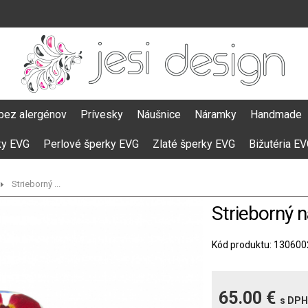
bez alergénov
Prívesky
Náušnice
Náramky
Handmade
ky EVG
Perlové šperky EVG
Zlaté šperky EVG
Bižutéria E
Strieborný ...
Strieborný 
Kód produktu: 130600
65.00 €
s DPH