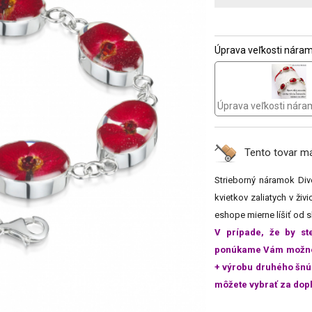
Úprava veľkosti nára
Úprava veľkosti náram
Tento tovar 
Strieborný náramok Div
kvietkov zaliatych v ži
eshope mierne líšiť od 
V prípade, že by st
ponúkame Vám možnosť
+ výrobu druhého šnú
môžete vybrať za dopl