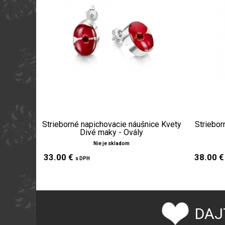
Strieborné napichovacie náušnice Kvety
Striebor
Divé maky - Ovály
Nie je skladom
33.00 €
38.00 
s DPH
DAJ