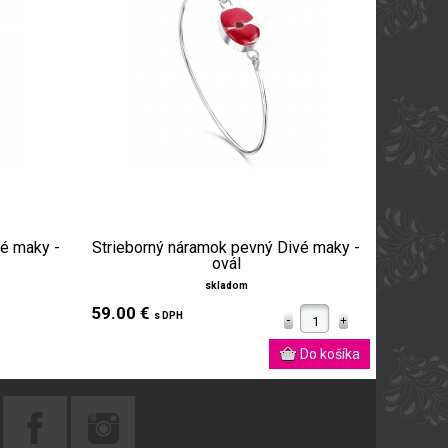
vé maky -
Strieborný náramok pevný Divé maky -
ovál
skladom
59.00 €
s DPH