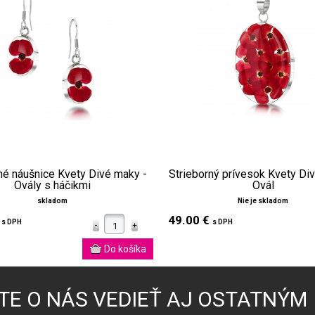
né náušnice Kvety Divé maky -
Strieborný prívesok Kvety Di
Ovály s háčikmi
Ovál
skladom
Nie je skladom
€
49.00 €
s DPH
s DPH
TE O NÁS VEDIEŤ AJ OSTATNÝM