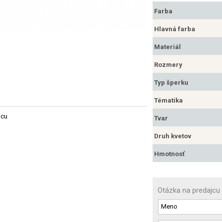
Farba
Hlavná farba
Materiál
Rozmery
Typ šperku
Tématika
jcu
Tvar
Druh kvetov
Hmotnosť
Otázka na predajcu