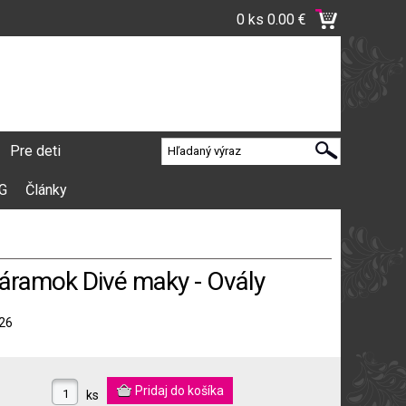
0 ks
0.00 €
Pre deti
VG
Články
náramok Divé maky - Ovály
26
ks