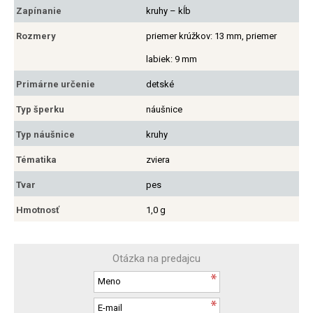
Zapínanie
kruhy – kĺb
Rozmery
priemer krúžkov: 13 mm, priemer
labiek: 9 mm
Primárne určenie
detské
Typ šperku
náušnice
Typ náušnice
kruhy
Tématika
zviera
Tvar
pes
Hmotnosť
1,0 g
Otázka na predajcu