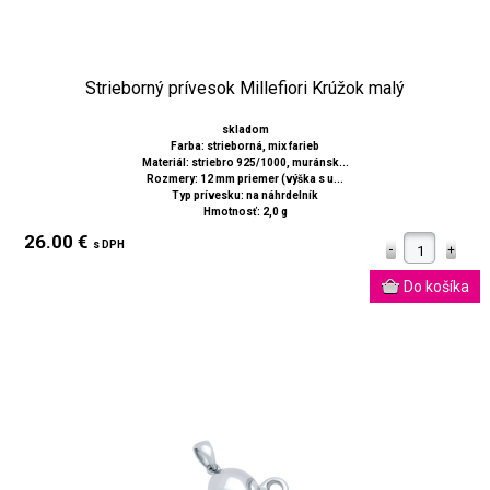
Strieborný prívesok Millefiori Krúžok malý
skladom
Farba: strieborná, mix farieb
Materiál: striebro 925/1000, muránsk...
Rozmery: 12 mm priemer (výška s u...
Typ prívesku: na náhrdelník
Hmotnosť: 2,0 g
26.00 €
s DPH