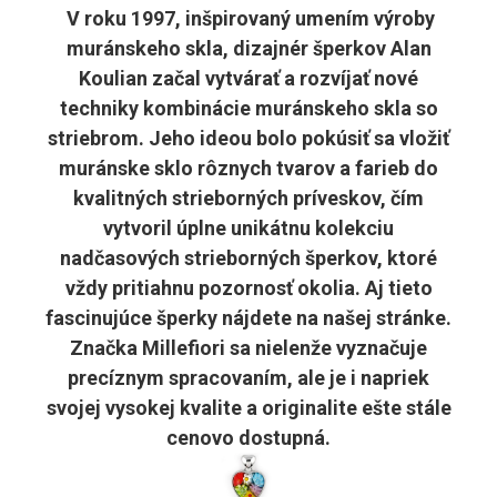
V roku 1997, inšpirovaný umením výroby
muránskeho skla, dizajnér šperkov Alan
Koulian začal vytvárať a rozvíjať nové
techniky kombinácie muránskeho skla so
striebrom. Jeho ideou bolo pokúsiť sa vložiť
muránske sklo rôznych tvarov a farieb do
kvalitných strieborných príveskov, čím
vytvoril úplne unikátnu kolekciu
nadčasových strieborných šperkov, ktoré
vždy pritiahnu pozornosť okolia. Aj tieto
fascinujúce šperky nájdete na našej stránke.
Značka Millefiori sa nielenže vyznačuje
precíznym spracovaním, ale je i napriek
svojej vysokej kvalite a originalite ešte stále
cenovo dostupná.