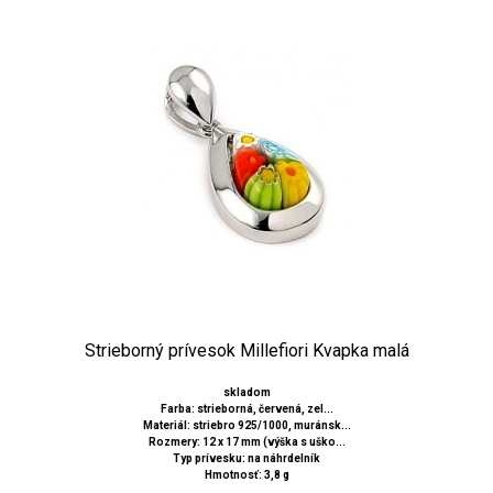
Strieborný prívesok Millefiori Kvapka malá
skladom
Farba: strieborná, červená, zel...
Materiál: striebro 925/1000, muránsk...
Rozmery: 12 x 17 mm (výška s uško...
Typ prívesku: na náhrdelník
Hmotnosť: 3,8 g