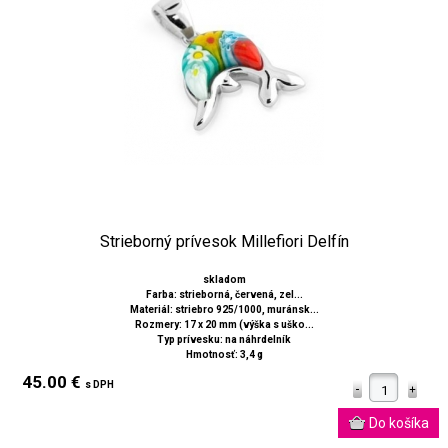
Strieborný prívesok Millefiori Delfín
skladom
Farba: strieborná, červená, zel...
Materiál: striebro 925/1000, muránsk...
Rozmery: 17 x 20 mm (výška s uško...
Typ prívesku: na náhrdelník
Hmotnosť: 3,4 g
45.00 €
s DPH