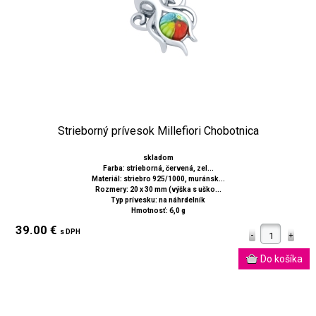
Strieborný prívesok Millefiori Chobotnica
skladom
Farba: strieborná, červená, zel...
Materiál: striebro 925/1000, muránsk...
Rozmery: 20 x 30 mm (výška s uško...
Typ prívesku: na náhrdelník
Hmotnosť: 6,0 g
39.00 €
s DPH