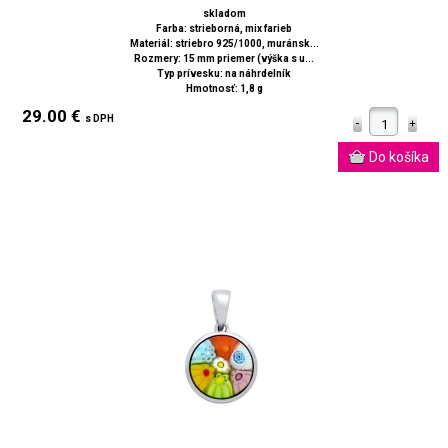
skladom
Farba: strieborná, mix farieb
Materiál: striebro 925/1000, muránsk...
Rozmery: 15 mm priemer (výška s u...
Typ prívesku: na náhrdelník
Hmotnosť: 1,8 g
29.00 €
s DPH