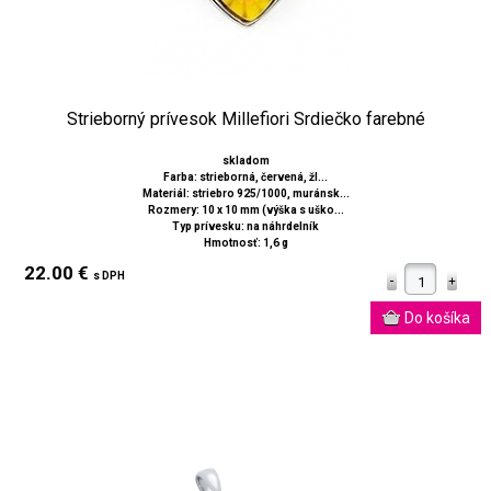
Strieborný prívesok Millefiori Srdiečko farebné
skladom
Farba: strieborná, červená, žl...
Materiál: striebro 925/1000, muránsk...
Rozmery: 10 x 10 mm (výška s uško...
Typ prívesku: na náhrdelník
Hmotnosť: 1,6 g
22.00 €
s DPH