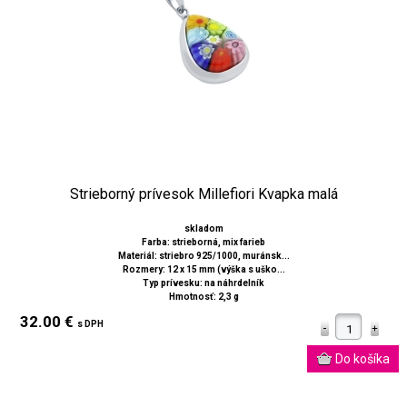
Strieborný prívesok Millefiori Kvapka malá
skladom
Farba: strieborná, mix farieb
Materiál: striebro 925/1000, muránsk...
Rozmery: 12 x 15 mm (výška s uško...
Typ prívesku: na náhrdelník
Hmotnosť: 2,3 g
32.00 €
s DPH