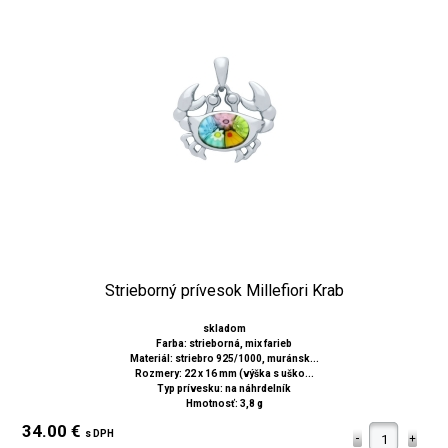
Strieborný prívesok Millefiori Krab
skladom
Farba: strieborná, mix farieb
Materiál: striebro 925/1000, muránsk...
Rozmery: 22 x 16 mm (výška s uško...
Typ prívesku: na náhrdelník
Hmotnosť: 3,8 g
34.00 €
s DPH