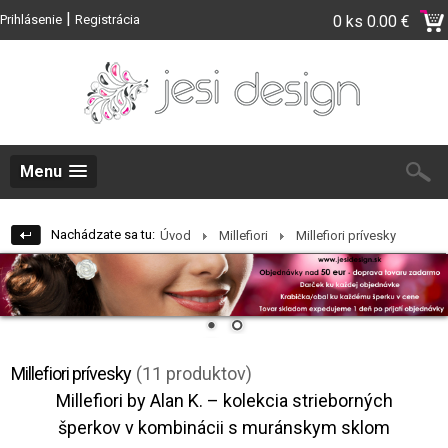
|
Prihlásenie
Registrácia
0 ks
0.00 €
Menu
Nachádzate sa tu:
Úvod
Millefiori
Millefiori prívesky
Millefiori prívesky
(11 produktov)
Millefiori by Alan K. – kolekcia strieborných
šperkov v kombinácii s muránskym sklom