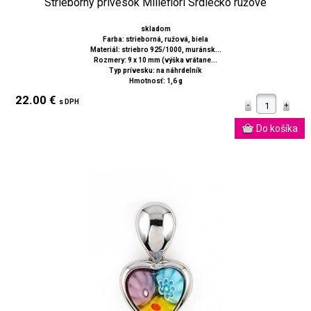
Strieborný prívesok Millefiori Srdiečko ružové
skladom
Farba: strieborná, ružová, biela
Materiál: striebro 925/1000, muránsk...
Rozmery: 9 x 10 mm (výška vrátane...
Typ prívesku: na náhrdelník
Hmotnosť: 1,6 g
22.00 €
s DPH