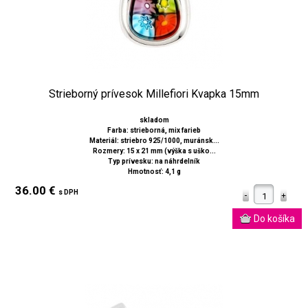
Strieborný prívesok Millefiori Kvapka 15mm
skladom
Farba: strieborná, mix farieb
Materiál: striebro 925/1000, muránsk...
Rozmery: 15 x 21 mm (výška s uško...
Typ prívesku: na náhrdelník
Hmotnosť: 4,1 g
36.00 €
s DPH