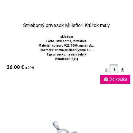
Strieborný prívesok Millefiori Krúžok malý
skladom
Farba: strieborná, mix farieb
Materiál: striebro 925/1000, muránsk...
Rozmery: 12 mm priemer (výška s u...
Typ prívesku: na náhrdelník
Hmotnosť: 2,0 g
26.00 €
s DPH