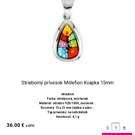
Strieborný prívesok Millefiori Kvapka 15mm
skladom
Farba: strieborná, mix farieb
Materiál: striebro 925/1000, muránsk...
Rozmery: 15 x 21 mm (výška s uško...
Typ prívesku: na náhrdelník
Hmotnosť: 4,1 g
36.00 €
s DPH