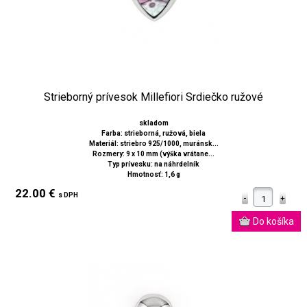
Strieborný prívesok Millefiori Srdiečko ružové
skladom
Farba: strieborná, ružová, biela
Materiál: striebro 925/1000, muránsk...
Rozmery: 9 x 10 mm (výška vrátane...
Typ prívesku: na náhrdelník
Hmotnosť: 1,6 g
22.00 €
s DPH