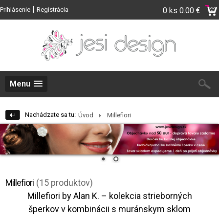
|
Prihlásenie
Registrácia
0 ks
0.00 €
Menu
Nachádzate sa tu:
Úvod
Millefiori
Millefiori
(15 produktov)
Millefiori by Alan K. – kolekcia strieborných
šperkov v kombinácii s muránskym sklom