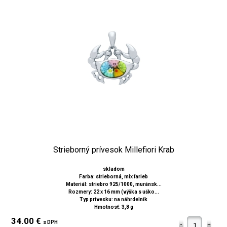
Strieborný prívesok Millefiori Krab
skladom
Farba: strieborná, mix farieb
Materiál: striebro 925/1000, muránsk...
Rozmery: 22 x 16 mm (výška s uško...
Typ prívesku: na náhrdelník
Hmotnosť: 3,8 g
34.00 €
s DPH