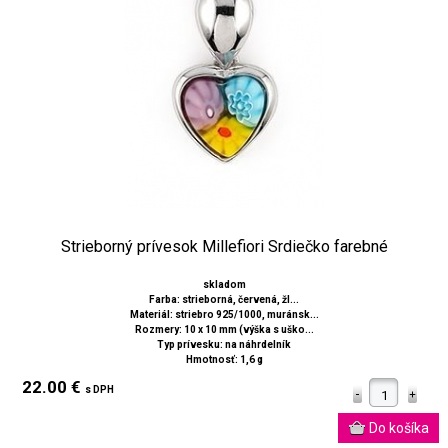
Strieborný prívesok Millefiori Srdiečko farebné
skladom
Farba: strieborná, červená, žl...
Materiál: striebro 925/1000, muránsk...
Rozmery: 10 x 10 mm (výška s uško...
Typ prívesku: na náhrdelník
Hmotnosť: 1,6 g
22.00 €
s DPH