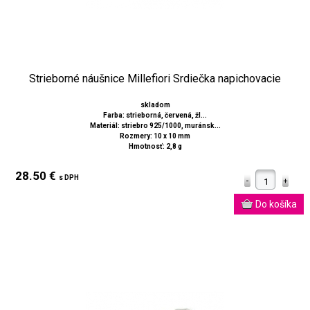
Strieborné náušnice Millefiori Srdiečka napichovacie
skladom
Farba: strieborná, červená, žl...
Materiál: striebro 925/1000, muránsk...
Rozmery: 10 x 10 mm
Hmotnosť: 2,8 g
28.50 €
s DPH