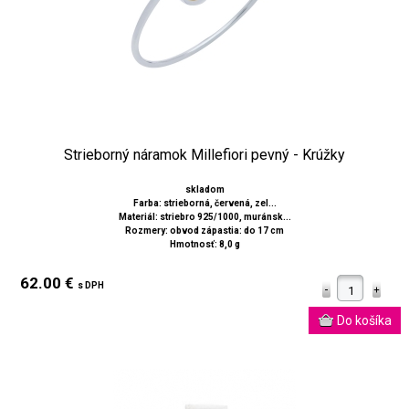
Strieborný náramok Millefiori pevný - Krúžky
skladom
Farba: strieborná, červená, zel...
Materiál: striebro 925/1000, muránsk...
Rozmery: obvod zápastia: do 17 cm
Hmotnosť: 8,0 g
62.00 €
s DPH