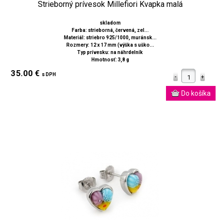
Strieborný prívesok Millefiori Kvapka malá
skladom
Farba: strieborná, červená, zel...
Materiál: striebro 925/1000, muránsk...
Rozmery: 12 x 17 mm (výška s uško...
Typ prívesku: na náhrdelník
Hmotnosť: 3,8 g
35.00 €
s DPH