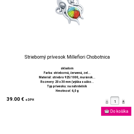
Strieborný prívesok Millefiori Chobotnica
skladom
Farba: strieborná, červená, zel...
Materiál: striebro 925/1000, muránsk...
Rozmery: 20 x 30 mm (výška s uško...
Typ prívesku: na náhrdelník
Hmotnosť: 6,0 g
39.00 €
s DPH