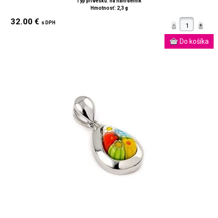
Typ prívesku: na náhrdelník
Hmotnosť: 2,3 g
32.00 €
s DPH