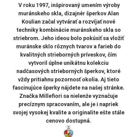
V roku 1997, inšpirovaný umením výroby
muránskeho skla, dizajnér šperkov Alan
Koulian začal vytvárať a rozvíjať nové
techniky kombinácie muránskeho skla so
striebrom. Jeho ideou bolo pokúsiť sa vložiť
muránske sklo rôznych tvarov a farieb do
kvalitných strieborných príveskov, čím
vytvoril úplne unikátnu kolekciu
nadčasových strieborných šperkov, ktoré
vždy pritiahnu pozornosť okolia. Aj tieto
fascinujúce šperky nájdete na našej stránke.
Značka Millefiori sa nielenže vyznačuje
precíznym spracovaním, ale je i napriek
svojej vysokej kvalite a originalite ešte stále
cenovo dostupná.