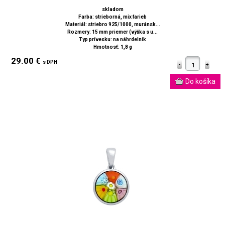
skladom
Farba: strieborná, mix farieb
Materiál: striebro 925/1000, muránsk...
Rozmery: 15 mm priemer (výška s u...
Typ prívesku: na náhrdelník
Hmotnosť: 1,8 g
29.00 €
s DPH