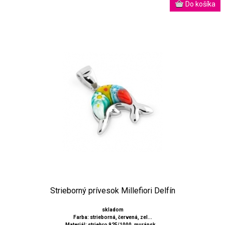
Strieborný prívesok Millefiori Delfín
skladom
Farba: strieborná, červená, zel...
Materiál: striebro 925/1000, muránsk...