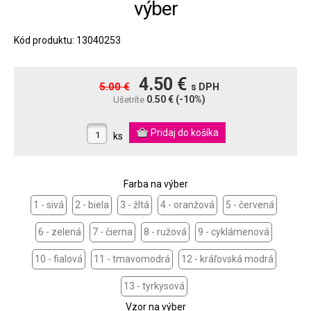
výber
Kód produktu: 13040253
4.50 €
5.00 €
s DPH
0.50 €
(-10%)
Ušetríte
ks
Farba na výber
1 - sivá
2 - biela
3 - žltá
4 - oranžová
5 - červená
6 - zelená
7 - čierna
8 - ružová
9 - cyklámenová
10 - fialová
11 - tmavomodrá
12 - kráľovská modrá
13 - tyrkysová
Vzor na výber