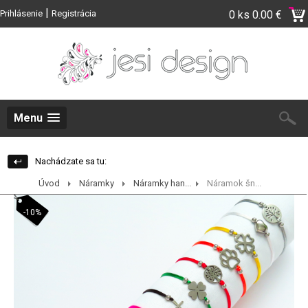
|
Prihlásenie
Registrácia
0 ks
0.00 €
Menu
Nachádzate sa tu:
Úvod
Náramky
Náramky han...
Náramok šn...
-10%