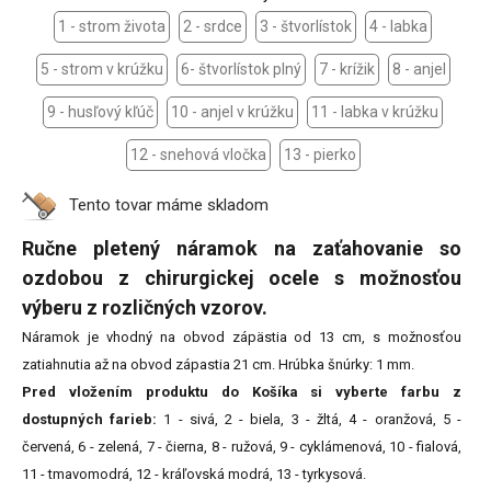
1 - strom života
2 - srdce
3 - štvorlístok
4 - labka
5 - strom v krúžku
6- štvorlístok plný
7 - krížik
8 - anjel
9 - husľový kľúč
10 - anjel v krúžku
11 - labka v krúžku
12 - snehová vločka
13 - pierko
Tento tovar máme
skladom
Ručne pletený náramok na zaťahovanie so
ozdobou z chirurgickej ocele s možnosťou
výberu z rozličných vzorov.
Náramok je vhodný na obvod zápästia od 13 cm, s možnosťou
zatiahnutia až na obvod zápastia 21 cm. Hrúbka šnúrky: 1 mm.
Pred vložením produktu do Košíka si vyberte farbu z
dostupných farieb:
1 - sivá, 2 - biela, 3 - žltá, 4 - oranžová, 5 -
červená, 6 - zelená, 7 - čierna, 8 - ružová, 9 - cyklámenová, 10 - fialová,
11 - tmavomodrá, 12 - kráľovská modrá, 13 - tyrkysová.