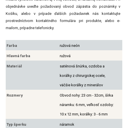
objednávke uveďte požadovaný obvod zápästia do poznámky v
Košíku, alebo v prípade ďalších požiadaviek nás kontaktujte
prostredníctvom kontaktného formulára pri produkte, alebo e-
mailom, prípadne telefonicky.
Farba
ružová neón
Hlavná farba
ružová
Materiál
saténová šnúrka, ozdoba a
korálky z chirurgickej ocele,
väčšie korálky z minerálov
Rozmery
Obvod nohy: 23 cm - 32cm, šírka
náramku: 6 mm, veľkosť ozdoby:
10 x 12 mm, korálky: 3 - 6 mm
Typ šperku
náramok