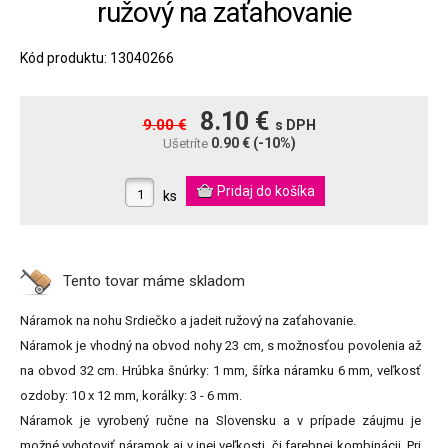
ružový na zaťahovanie
Kód produktu: 13040266
8.10 €
9.00 €
s DPH
0.90 €
(-10%)
Ušetríte
ks
Tento tovar máme
skladom
Náramok na nohu Srdiečko a jadeit ružový na zaťahovanie.
Náramok je vhodný na obvod nohy 23 cm, s možnosťou povolenia až
na obvod 32 cm. Hrúbka šnúrky: 1 mm, šírka náramku 6 mm, veľkosť
ozdoby: 10 x 12 mm, korálky: 3 - 6 mm.
Náramok je vyrobený ručne na Slovensku a v prípade záujmu je
možné vyhotoviť náramok aj v inej veľkosti, či farebnej kombinácii. Pri