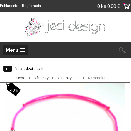
|
Prihlásenie
Registrácia
0 ks
0.00 €
Menu
Nachádzate sa tu:
Úvod
Náramky
Náramky han...
Náramok na ...
-10%