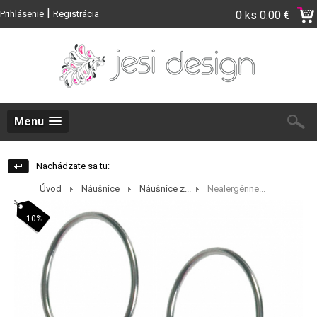
|
Prihlásenie
Registrácia
0 ks
0.00 €
Menu
Nachádzate sa tu:
Úvod
Náušnice
Náušnice z...
Nealergénne...
-10%