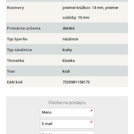
Rozmery
priemer krúžkov: 14 mm, priemer
ozdoby: 10 mm
Primárne určenie
detské
Typ šperku
náušnice
Typ náušnice
kruhy
Tématika
klasika
Tvar
kruh
EAN kód
7330981158173
Otázka na predajcu