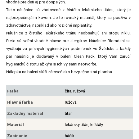
vhodné pre deti aj pre dospelých.
Tieto náušnice sú zhotovené z čistého lekárskeho titánu, ktorý je
najbezpečnejším kovom. Je to rovnaký materiál, ktorý sa používa v
zdravotníctve, napríklad ako rozličné implantáty.
Náušnice z čistého lekárskeho titánu neobsahujú ani stopu niklu.
Preto sú veľmi vhodné hlavne pre alergikov. Náušnice Blomdahl sa
vyrábajú za prísnych hygienických podmienok vo Švédsku a každý
pár náušníc je dodávaný v balení Clean Pack, ktorý Vám zaručí
hygienickú čistotu až kým si ich Vy sami neotvoríte.
Nálepka na balení slúži zároveň ako bezpečnostná plomba.
Farba
číra, ružová
Hlavná farba
ružová
Základný materiál
titán
Materiál
lekársky titán, krištály
Zapínanie
háčik