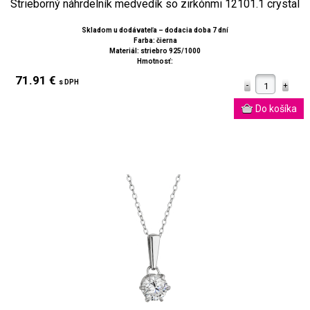
Strieborný náhrdelník medvedík so zirkónmi 12101.1 crystal
Skladom u dodávateľa – dodacia doba 7 dní
Farba: čierna
Materiál: striebro 925/1000
Hmotnosť:
71.91 €
s DPH