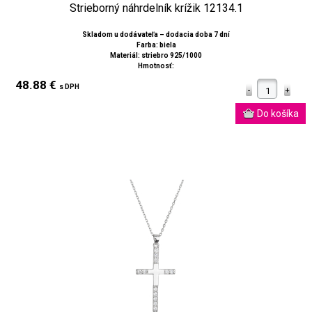
Strieborný náhrdelník krížik 12134.1
Skladom u dodávateľa – dodacia doba 7 dní
Farba: biela
Materiál: striebro 925/1000
Hmotnosť:
48.88 €
s DPH