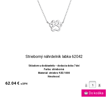
Strieborný náhrdelník labka 62042
Skladom u dodávateľa – dodacia doba 7 dní
Farba: strieborná
Materiál: striebro 925/1000
Hmotnosť:
62.04 €
s DPH