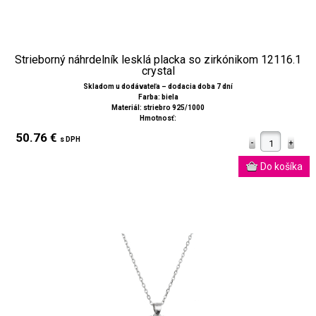
Strieborný náhrdelník lesklá placka so zirkónikom 12116.1
crystal
Skladom u dodávateľa – dodacia doba 7 dní
Farba: biela
Materiál: striebro 925/1000
Hmotnosť:
50.76 €
s DPH