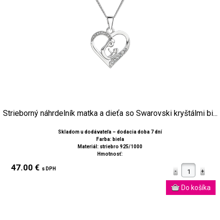
Strieborný náhrdelník matka a dieťa so Swarovski kryštálmi bi...
Skladom u dodávateľa – dodacia doba 7 dní
Farba: biela
Materiál: striebro 925/1000
Hmotnosť:
47.00 €
s DPH