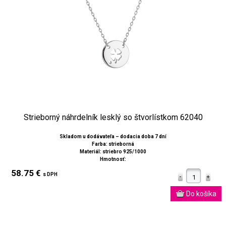
Strieborný náhrdelník lesklý so štvorlístkom 62040
Skladom u dodávateľa – dodacia doba 7 dní
Farba: strieborná
Materiál: striebro 925/1000
Hmotnosť:
58.75 €
s DPH