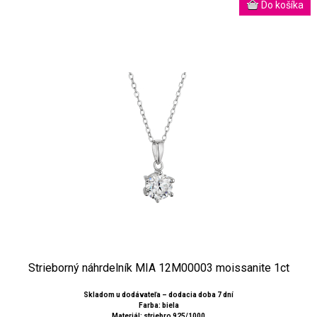
Strieborný náhrdelník MIA 12M00003 moissanite 1ct
Skladom u dodávateľa – dodacia doba 7 dní
Farba: biela
Materiál: striebro 925/1000