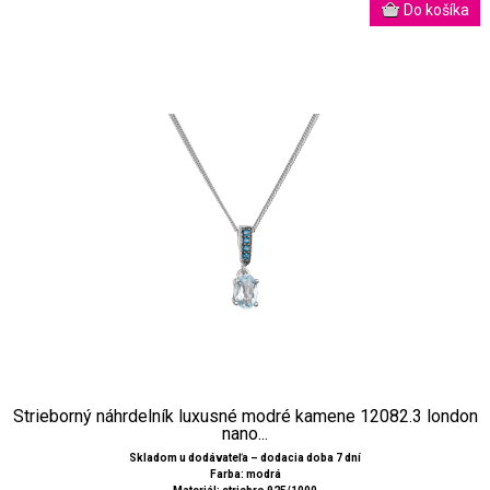
Strieborný náhrdelník luxusné modré kamene 12082.3 london
nano...
Skladom u dodávateľa – dodacia doba 7 dní
Farba: modrá