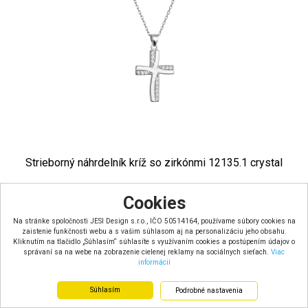
Strieborný náhrdelník kríž so zirkónmi 12135.1 crystal
Skladom u dodávateľa – dodacia doba 7 dní
Cookies
Farba: biela
Materiál: striebro 925/1000
Hmotnosť:
Na stránke spoločnosti JESI Design s.r.o., IČO 50514164, používame súbory cookies na
zaistenie funkčnosti webu a s vašim súhlasom aj na personalizáciu jeho obsahu.
66.74 €
s DPH
Kliknutím na tlačidlo „Súhlasím“ súhlasíte s využívaním cookies a postúpením údajov o
správaní sa na webe na zobrazenie cielenej reklamy na sociálnych sieťach.
Viac
informácií
Súhlasím
Podrobné nastavenia