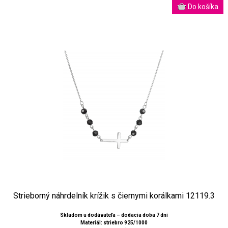
Strieborný náhrdelník krížik s čiernymi korálkami 12119.3
Skladom u dodávateľa – dodacia doba 7 dní
Materiál: striebro 925/1000