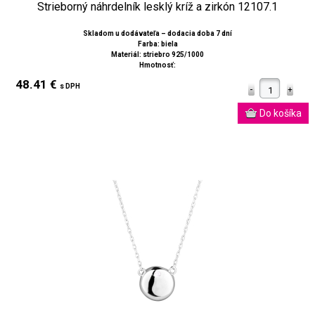
Strieborný náhrdelník lesklý kríž a zirkón 12107.1
Skladom u dodávateľa – dodacia doba 7 dní
Farba: biela
Materiál: striebro 925/1000
Hmotnosť:
48.41 €
s DPH