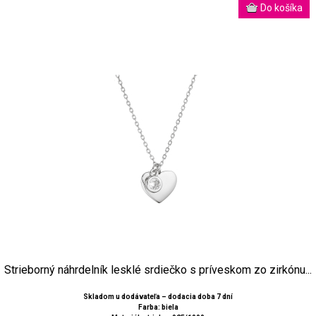
Strieborný náhrdelník lesklé srdiečko s príveskom zo zirkónu...
Skladom u dodávateľa – dodacia doba 7 dní
Farba: biela