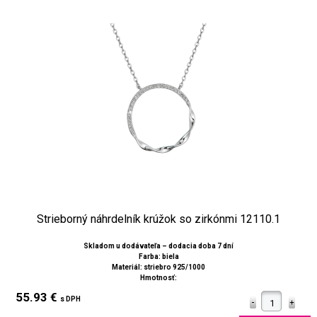
Strieborný náhrdelník krúžok so zirkónmi 12110.1
Skladom u dodávateľa – dodacia doba 7 dní
Farba: biela
Materiál: striebro 925/1000
Hmotnosť:
55.93 €
s DPH