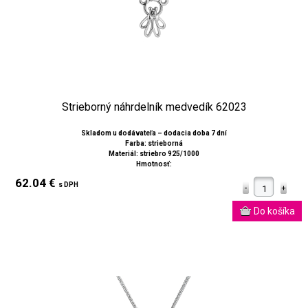
Strieborný náhrdelník medvedík 62023
Skladom u dodávateľa – dodacia doba 7 dní
Farba: strieborná
Materiál: striebro 925/1000
Hmotnosť:
62.04 €
s DPH