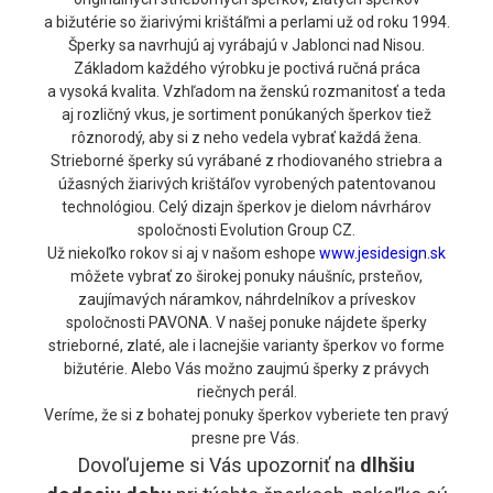
a bižutérie so žiarivými krištáľmi a perlami už od roku 1994.
Šperky sa navrhujú aj vyrábajú v Jablonci nad Nisou.
Základom každého výrobku je poctivá ručná práca
a vysoká kvalita. Vzhľadom na ženskú rozmanitosť a teda
aj rozličný vkus, je sortiment ponúkaných šperkov tiež
rôznorodý, aby si z neho vedela vybrať každá žena.
Strieborné šperky sú vyrábané z rhodiovaného striebra a
úžasných žiarivých krištáľov vyrobených patentovanou
technológiou. Celý dizajn šperkov je dielom návrhárov
spoločnosti Evolution Group CZ.
Už niekoľko rokov si aj v našom eshope
www.jesidesign.sk
môžete vybrať zo širokej ponuky náušníc, prsteňov,
zaujímavých náramkov, náhrdelníkov a príveskov
spoločnosti PAVONA. V našej ponuke nájdete šperky
strieborné, zlaté, ale i lacnejšie varianty šperkov vo forme
bižutérie. Alebo Vás možno zaujmú šperky z právych
riečnych perál.
Veríme, že si z bohatej ponuky šperkov vyberiete ten pravý
presne pre Vás.
Dovoľujeme si Vás upozorniť na
dlhšiu