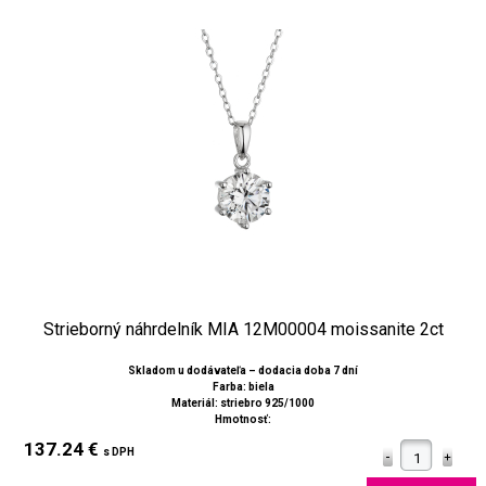
Strieborný náhrdelník MIA 12M00004 moissanite 2ct
Skladom u dodávateľa – dodacia doba 7 dní
Farba: biela
Materiál: striebro 925/1000
Hmotnosť:
137.24 €
s DPH