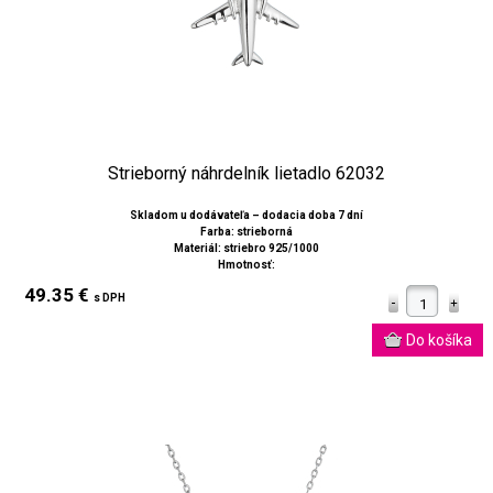
Strieborný náhrdelník lietadlo 62032
Skladom u dodávateľa – dodacia doba 7 dní
Farba: strieborná
Materiál: striebro 925/1000
Hmotnosť:
49.35 €
s DPH