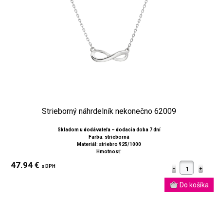
Strieborný náhrdelník nekonečno 62009
Skladom u dodávateľa – dodacia doba 7 dní
Farba: strieborná
Materiál: striebro 925/1000
Hmotnosť:
47.94 €
s DPH