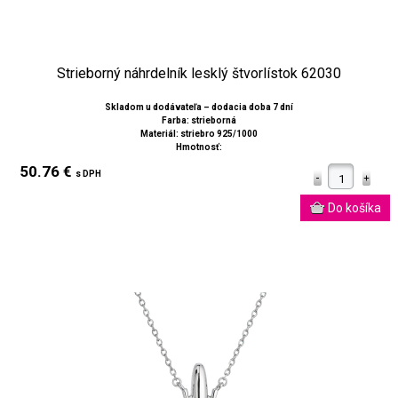
Strieborný náhrdelník lesklý štvorlístok 62030
Skladom u dodávateľa – dodacia doba 7 dní
Farba: strieborná
Materiál: striebro 925/1000
Hmotnosť:
50.76 €
s DPH