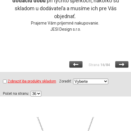
dodaciu
dobu
pri týchto šperkoch, nakoľko sú
skladom u dodávateľa a musíme ich pre Vás
objednať.
Prajeme Vám príjemné nakupovanie.
JESI Design s.r.o.
Strana
16/84
Zobraziť iba produkty skladom
Zoradiť:
Počet na stranu: