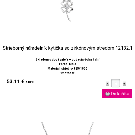
Strieborný náhrdelník kytička so zirkónovým stredom 12132.1
Skladom u dodávateľa – dodacia doba 7 dní
Farba: biela
Materiál: striebro 925/1000
Hmotnosť:
53.11 €
s DPH