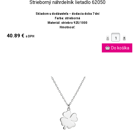
Strieborný náhrdelník lietadlo 62050
Skladom u dodávateľa – dodacia doba 7 dní
Farba: strieborná
Materiál: striebro 925/1000
Hmotnosť:
40.89 €
s DPH