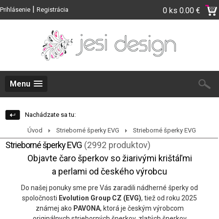
|
Prihlásenie
Registrácia
0 ks
0.00 €
Menu
Nachádzate sa tu:
Úvod
Strieborné šperky EVG
Strieborné šperky EVG
Strieborné šperky EVG
(2992 produktov)
Objavte čaro šperkov so žiarivými krištáľmi
a perlami od českého výrobcu
Do našej ponuky sme pre Vás zaradili nádherné šperky od
spoločnosti
Evolution Group CZ (EVG)
, tiež od roku 2025
známej ako
PAVONA
, ktorá je českým výrobcom
originálnych strieborných šperkov, zlatých šperkov