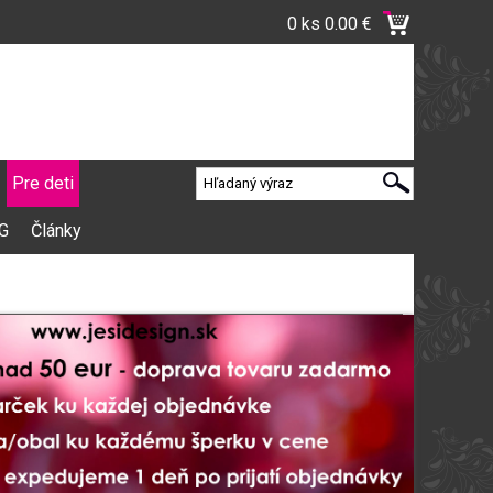
0 ks
0.00 €
Pre deti
VG
Články