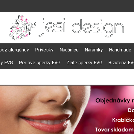
bez alergénov
Prívesky
Náušnice
Náramky
Handmade
ky EVG
Perlové šperky EVG
Zlaté šperky EVG
Bižutéria E