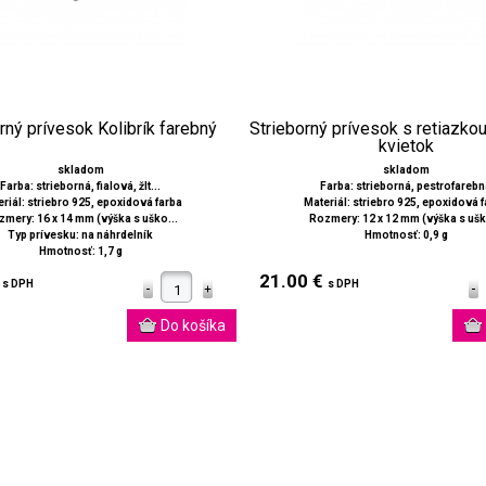
rný prívesok Kolibrík farebný
Strieborný prívesok s retiazko
kvietok
skladom
skladom
Farba: strieborná, fialová, žlt...
Farba: strieborná, pestrofareb
riál: striebro 925, epoxidová farba
Materiál: striebro 925, epoxidová 
mery: 16 x 14 mm (výška s uško...
Rozmery: 12 x 12 mm (výška s ušk
Typ prívesku: na náhrdelník
Hmotnosť: 0,9 g
Hmotnosť: 1,7 g
€
21.00 €
s DPH
s DPH