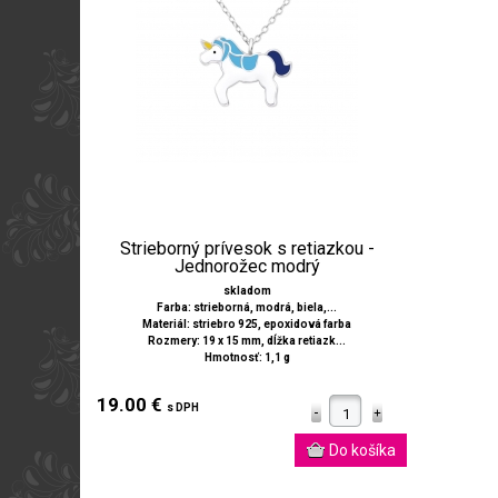
Strieborný prívesok s retiazkou -
Jednorožec modrý
skladom
Farba: strieborná, modrá, biela,...
Materiál: striebro 925, epoxidová farba
Rozmery: 19 x 15 mm, dĺžka retiazk...
Hmotnosť: 1,1 g
19.00 €
s DPH