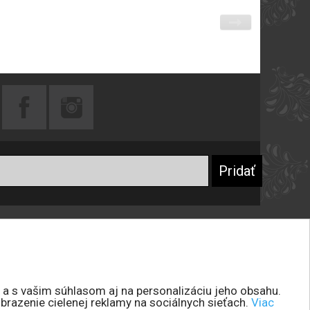
Praktické rady
Prečo sa registrovať
Návod na starostlivosť o šperky
Návod na starostlivosť o peňaženky
 a s vašim súhlasom aj na personalizáciu jeho obsahu.
brazenie cielenej reklamy na sociálnych sieťach.
Viac
Návod na starostlivosť o kabelky