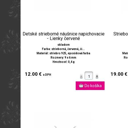
Detské strieborné náušnice napichovacie
Striebo
- Lienky červené
skladom
Farba: strieborná, červená, či...
Materiál: striebro 925, epoxidová farba
Mate
Rozmery: 9 x 6 mm
Roz
Hmotnosť: 0,4 g
12.00 €
19.00 
s DPH