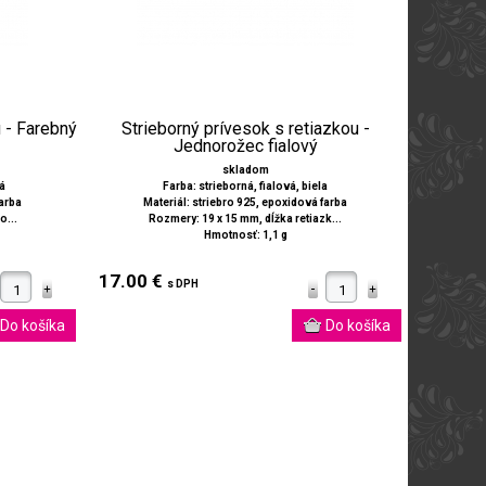
u - Farebný
Strieborný prívesok s retiazkou -
Jednorožec fialový
skladom
ná
Farba: strieborná, fialová, biela
farba
Materiál: striebro 925, epoxidová farba
o...
Rozmery: 19 x 15 mm, dĺžka retiazk...
Hmotnosť: 1,1 g
17.00 €
s DPH