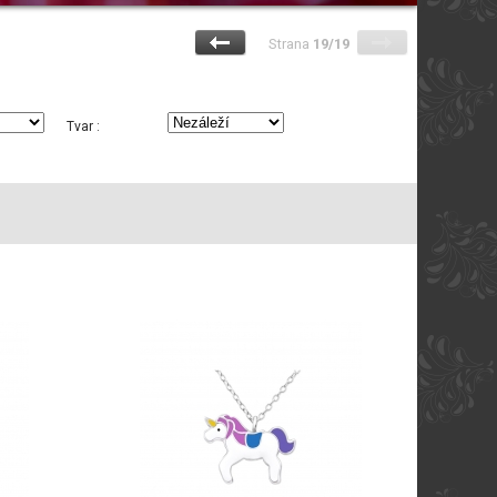
Strana
19/19
Tvar :