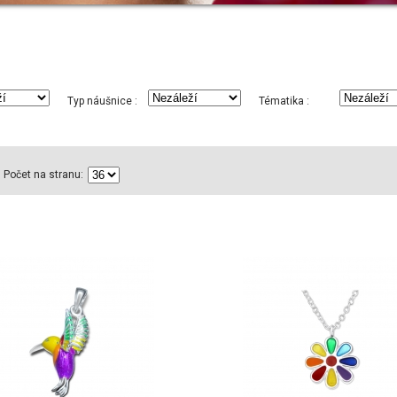
Typ náušnice :
Tématika :
Počet na stranu: