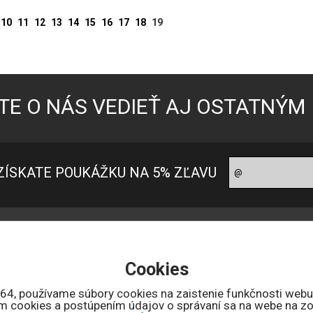
10
11
12
13
14
15
16
17
18
19
TE O NÁS VEDIEŤ AJ OSTATNÝM
ZÍSKATE POUKÁŽKU NA 5% ZĽAVU
oradňa pre zákazníkov
Ako nakupovať?
ontakt
Ako nakupovať
Cookies
 nás
Možnosti platby
bchodné podmienky
Doprava a ceny
164, používame súbory cookies na zaistenie funkčnosti webu
ním cookies a postúpením údajov o správaní sa na webe na zo
uncový úrad SR
Reklamačné podmienky