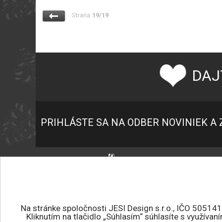
Strana
19/19
DAJ
PRIHLÁSTE SA NA ODBER NOVINIEK A 
P
K
+421 945 459 682
O
jesidesign@jesidesign.sk
O
Na stránke spoločnosti JESI Design s.r.o., IČO 50514
Kliknutím na tlačidlo „Súhlasím“ súhlasíte s využíva
P