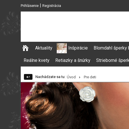
|
Prihlásenie
Registrácia
Aktuality
Inšpirácie
Blomdahl šperky 
Reálne kvety
Retiazky a šnúrky
Strieborné šper
Nachádzate sa tu:
Úvod
Pre deti