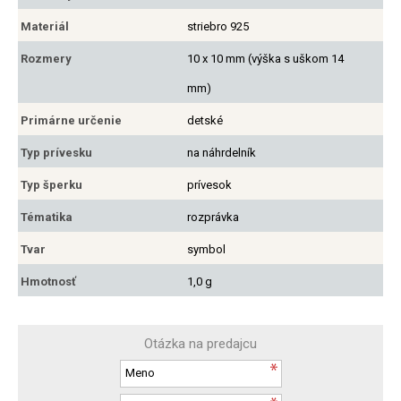
Materiál
striebro 925
Rozmery
10 x 10 mm (výška s uškom 14
mm)
Primárne určenie
detské
Typ prívesku
na náhrdelník
Typ šperku
prívesok
Tématika
rozprávka
Tvar
symbol
Hmotnosť
1,0 g
Otázka na predajcu