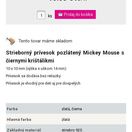
ks
Tento tovar máme
skladom
Strieborný prívesok pozlátený Mickey Mouse s
čiernymi krištálikmi
10 x 10 mm (výška s uškom 14 mm)
Prívesok sa dodáva bez retiazky
Prívesok je vhodný pre deti aj pre dospelých
Farba
zlatá, čierna
Hlavná farba
zlatá
Základný materiál
striebro 925