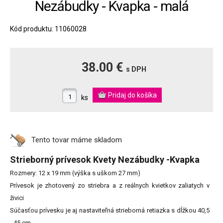
Nezábudky - Kvapka - malá
Kód produktu: 11060028
38.00 €
s DPH
ks
Tento tovar máme
skladom
Strieborný prívesok Kvety Nezábudky -Kvapka
Rozmery: 12 x 19 mm (výška s uškom 27 mm)
Prívesok je zhotovený zo striebra a z reálnych kvietkov zaliatych v
živici
Súčasťou prívesku je aj nastaviteľná strieborná retiazka s dĺžkou 40,5
- 45 cm