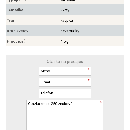
Tématika
kvety
Tvar
kvapka
Druh kvetov
nezábudky
Hmotnosť
1,5 g
Otázka na predajcu