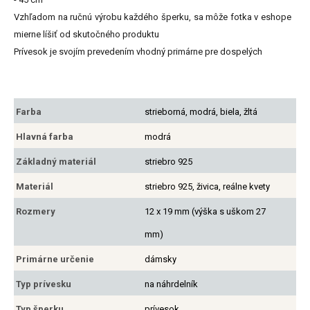
Vzhľadom na ručnú výrobu každého šperku, sa môže fotka v eshope
mierne líšiť od skutočného produktu
Prívesok je svojím prevedením vhodný primárne pre dospelých
Farba
strieborná, modrá, biela, žltá
Hlavná farba
modrá
Základný materiál
striebro 925
Materiál
striebro 925, živica, reálne kvety
Rozmery
12 x 19 mm (výška s uškom 27
mm)
Primárne určenie
dámsky
Typ prívesku
na náhrdelník
Typ šperku
prívesok