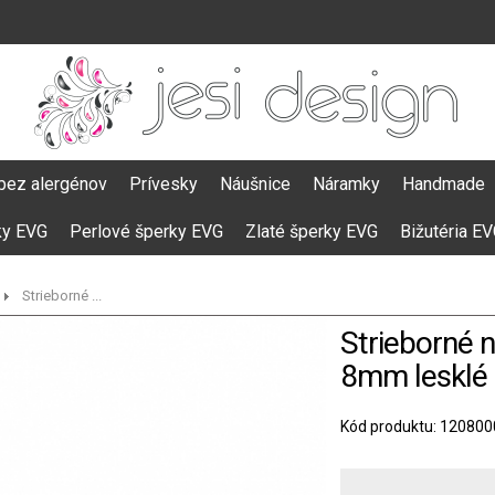
bez alergénov
Prívesky
Náušnice
Náramky
Handmade
ky EVG
Perlové šperky EVG
Zlaté šperky EVG
Bižutéria E
Strieborné ...
Strieborné 
8mm lesklé
Kód produktu: 120800