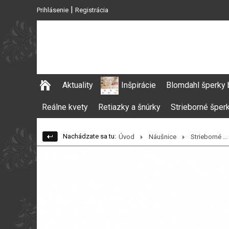
|
Prihlásenie
Registrácia
Aktuality
Inšpirácie
Blomdahl šperky 
Reálne kvety
Retiazky a šnúrky
Strieborné šper
Nachádzate sa tu:
Úvod
Náušnice
Strieborné ...