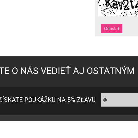
TE O NÁS VEDIEŤ AJ OSTATNÝM
ZÍSKATE POUKÁŽKU NA 5% ZĽAVU
oradňa pre zákazníkov
Ako nakupovať?
ontakt
Ako nakupovať