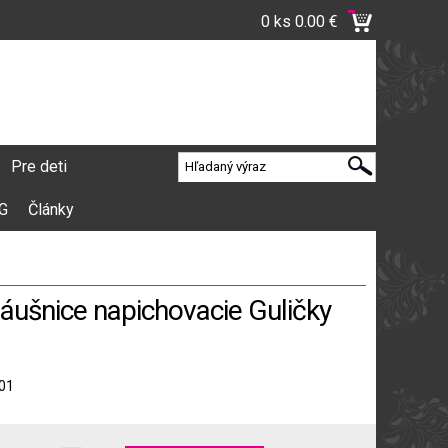
0 ks
0.00 €
Pre deti
VG
Články
náušnice napichovacie Guličky
01