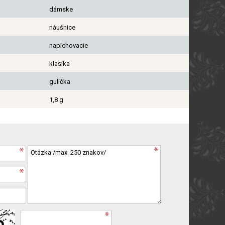
dámske
náušnice
napichovacie
klasika
gulička
1,8 g