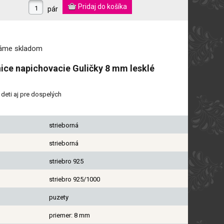
pár
máme
skladom
ice napichovacie Guličky 8 mm lesklé
deti aj pre dospelých
strieborná
strieborná
striebro 925
striebro 925/1000
puzety
priemer: 8 mm