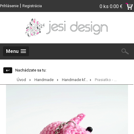
|
Prihlásenie
Registrácia
0 ks
0.00 €
Menu
Nachádzate sa tu:
Úvod
Handmade
Handmade kľ...
Prasiatko - ...