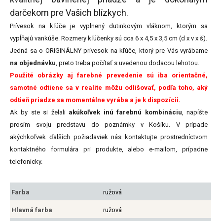
darčekom pre Vašich blízkych.
Prívesok na kľúče je vyplnený dutinkovým vláknom, ktorým sa
vypĺňajú vankúše. Rozmery kľúčenky sú cca 6 x 4,5 x 3,5 cm (d x v x š).
Jedná sa o ORIGINÁLNY prívesok na kľúče, ktorý pre Vás vyrábame
na objednávku
, preto treba počítať s uvedenou dodacou lehotou.
Použité obrázky aj farebné prevedenie sú iba orientačné,
samotné odtiene sa v realite môžu odlišovať, podľa toho, aký
odtieň priadze sa momentálne vyrába a je k dispozícii.
Ak by ste si želali
akúkoľvek inú farebnú kombináciu
, napíšte
prosím svoju predstavu do poznámky v Košíku. V prípade
akýchkoľvek ďalších požiadaviek nás kontaktujte prostredníctvom
kontaktného formulára pri produkte, alebo e-mailom, prípadne
telefonicky.
Farba
ružová
Hlavná farba
ružová