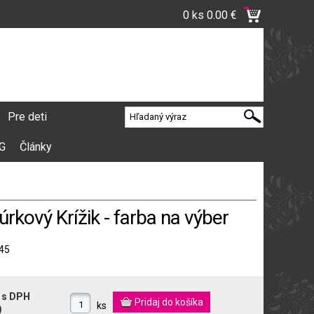
0 ks
0.00 €
Pre deti
VG
Články
kový Krížik - farba na výber
45
€
s DPH
ks
)