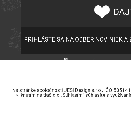
DAJ
PRIHLÁSTE SA NA ODBER NOVINIEK A 
P
K
+421 945 459 682
O
jesidesign@jesidesign.sk
O
Na stránke spoločnosti JESI Design s.r.o., IČO 50514
Kliknutím na tlačidlo „Súhlasím“ súhlasíte s využíva
P
Všetky práva vyhradené.
O
JESI DESIGN © 2026
E
Tvorba eshopu
:
ROYAL MEDIA s.r.o.