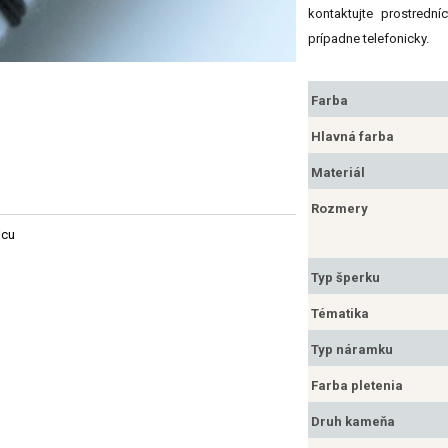
kontaktujte prostredn
prípadne telefonicky.
Farba
Hlavná farba
Materiál
Rozmery
jcu
Typ šperku
Tématika
Typ náramku
Farba pletenia
Druh kameňa