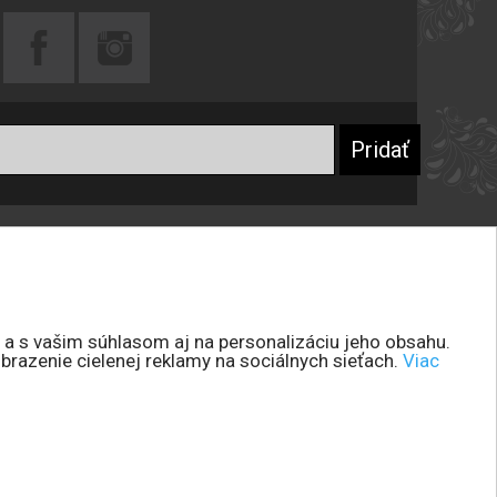
Praktické rady
Prečo sa registrovať
Návod na starostlivosť o šperky
Návod na starostlivosť o peňaženky
 a s vašim súhlasom aj na personalizáciu jeho obsahu.
brazenie cielenej reklamy na sociálnych sieťach.
Viac
Návod na starostlivosť o kabelky