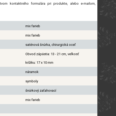
íctvom kontaktného formulára pri produkte, alebo e-mailom,
mix farieb
mix farieb
saténová šnúrka, chirurgická oceľ
Obvod zápästia: 13 - 21 cm, veľkosť
krížiku: 17 x 10 mm
náramok
symboly
šnúrkový zaťahovací
mix farieb