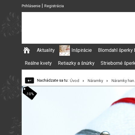
|
Prihlásenie
Registrácia
Aktuality
Inšpirácie
Blomdahl šperky 
Reálne kvety
Retiazky a šnúrky
Strieborné šper
Nachádzate sa tu:
Úvod
Náramky
Náramky han..
-10%