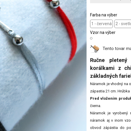
Farba na výber
1 - červená
2 - svetl
Vzor na výber
Tento tovar 
Ručne pletený
korálkami z ch
základných farie
Náramok je vhodný na o
zápastia 21 cm. Hrúbka 
Pred vložením produkt
čierna.
Náramok je vyrobený 
náramok aj v inom vzor
obvod zápästia do po