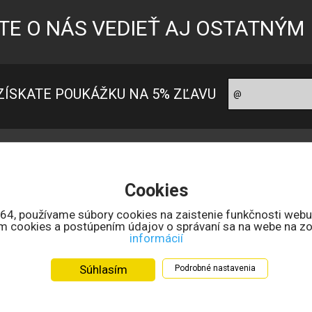
TE O NÁS VEDIEŤ AJ OSTATNÝM
ZÍSKATE POUKÁŽKU NA 5% ZĽAVU
oradňa pre zákazníkov
Ako nakupovať?
ontakt
Ako nakupovať
Cookies
 nás
Možnosti platby
bchodné podmienky
Doprava a ceny
164, používame súbory cookies na zaistenie funkčnosti webu
ním cookies a postúpením údajov o správaní sa na webe na zo
uncový úrad SR
Reklamačné podmienky
informácií
chrana osobných údajov
Reklamačný formulár
lektronicke odstúpenie od zmluvy
Súhlasím
Podrobné nastavenia