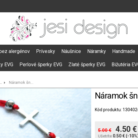
bez alergénov
Prívesky
Náušnice
Náramky
Handmade
ky EVG
Perlové šperky EVG
Zlaté šperky EVG
Bižutéria E
.
Náramok šn...
Náramok šnúr
Kód produktu: 130402
4.50 
5.00 €
0.50 €
(-10%
Ušetríte