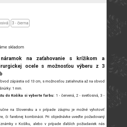
osivá
3 - čierna
máme
skladom
 náramok na zaťahovanie s krížikom a
irurgickej ocele s možnosťou výberu z 3
b
bvod zápästia od 13 cm, s možnosťou zatiahnutia až na obvod
šnúrky: 1 mm.
u do Košíka si vyberte farbu:
1 - červená, 2 - svetlosivá, 3 -
ručne na Slovensku a v prípade záujmu je možné vyhotoviť
e, či farebnej kombinácii. Pri objednávke uveďte požadovaný
známky v Košíku, alebo v prípade ďalších požiadaviek nás