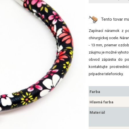
Tento tovar 
Zapínací náramok z po
chirurgickej ocele. Nár
- 13 mm, priemer ozdob
záujmu je možné vyhotov
obvod zápästia do po
kontaktujte prostredn
prípadne telefonicky.
Farba
Hlavná farba
Materiál