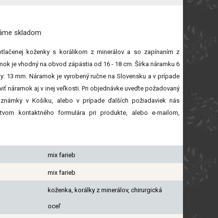
máme
skladom
tlačenej koženky s korálikom z minerálov a so zapínaním z
amok je vhodný na obvod zápästia od 16 - 18 cm. Šírka náramku 6
y: 13 mm. Náramok je vyrobený ručne na Slovensku a v prípade
iť náramok aj v inej veľkosti. Pri objednávke uveďte požadovaný
známky v Košíku, alebo v prípade ďalších požiadaviek nás
íctvom kontaktného formulára pri produkte, alebo e-mailom,
mix farieb
mix farieb
koženka, korálky z minerálov, chirurgická
oceľ