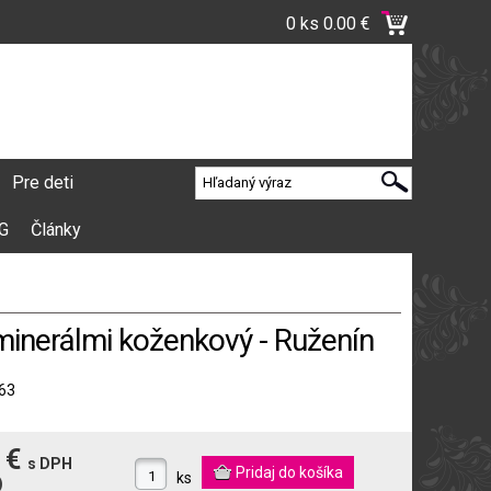
0 ks
0.00 €
Pre deti
VG
Články
inerálmi koženkový - Ruženín
63
 €
s DPH
ks
)