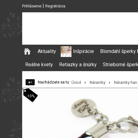
|
Prihlásenie
Registrácia
Aktuality
Inšpirácie
Blomdahl šperky 
Reálne kvety
Retiazky a šnúrky
Strieborné šper
Nachádzate sa tu:
Úvod
Náramky
Náramky han..
-10%