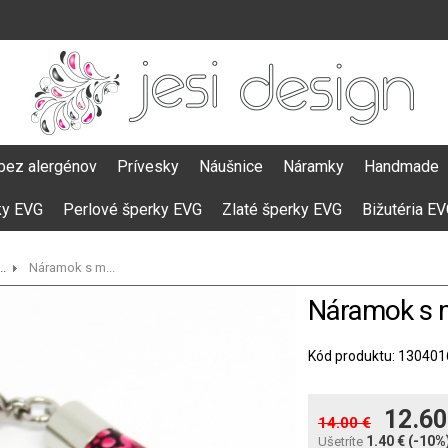
bez alergénov
Prívesky
Náušnice
Náramky
Handmade
ky EVG
Perlové šperky EVG
Zlaté šperky EVG
Bižutéria E
.
Náramok s m...
Náramok s m
Kód produktu: 130401
12.60
14.00 €
1.40 €
(-10%
Ušetríte