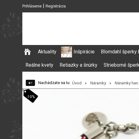
|
Prihlásenie
Registrácia
Aktuality
Inšpirácie
Blomdahl šperky 
Reálne kvety
Retiazky a šnúrky
Strieborné šper
Nachádzate sa tu:
Úvod
Náramky
Náramky han..
-10%