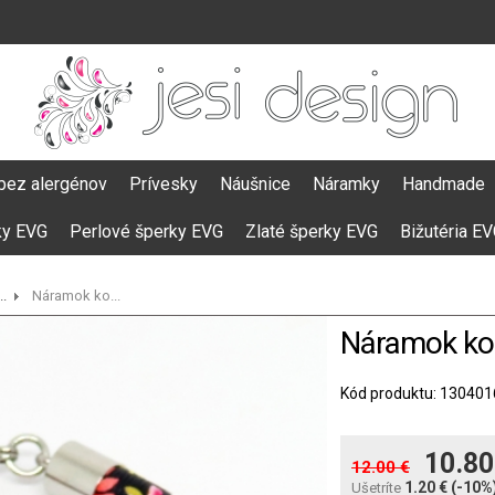
bez alergénov
Prívesky
Náušnice
Náramky
Handmade
ky EVG
Perlové šperky EVG
Zlaté šperky EVG
Bižutéria E
.
Náramok ko...
Náramok kož
Kód produktu: 130401
10.80
12.00 €
1.20 €
(-10%
Ušetríte