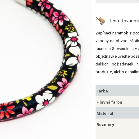
Tento tovar 
Zapínací náramok z pot
vhodný na obvod zápäs
ručne na Slovensku a v p
objednávke uveďte poža
ďalších požiadaviek n
produkte, alebo e-mailo
Farba
Hlavná farba
Materiál
Rozmery