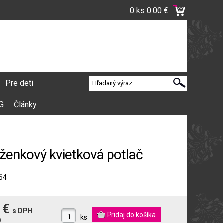
0 ks
0.00 €
Pre deti
VG
Články
enkový kvietková potlač
64
 €
s DPH
ks
)