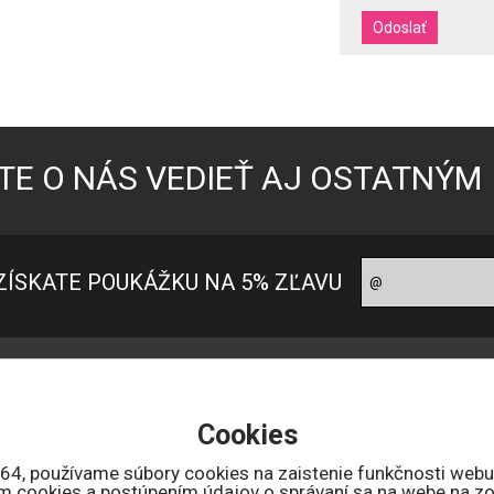
TE O NÁS VEDIEŤ AJ OSTATNÝM
ZÍSKATE POUKÁŽKU NA 5% ZĽAVU
oradňa pre zákazníkov
Ako nakupovať?
ontakt
Ako nakupovať
Cookies
 nás
Možnosti platby
bchodné podmienky
Doprava a ceny
164, používame súbory cookies na zaistenie funkčnosti webu
ním cookies a postúpením údajov o správaní sa na webe na zo
uncový úrad SR
Reklamačné podmienky