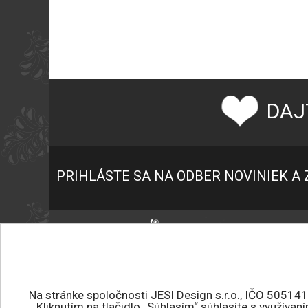
DAJ
PRIHLÁSTE SA NA ODBER NOVINIEK A 
P
K
+421 945 459 682
O
jesidesign@jesidesign.sk
O
Na stránke spoločnosti JESI Design s.r.o., IČO 50514
Kliknutím na tlačidlo „Súhlasím“ súhlasíte s využíva
P