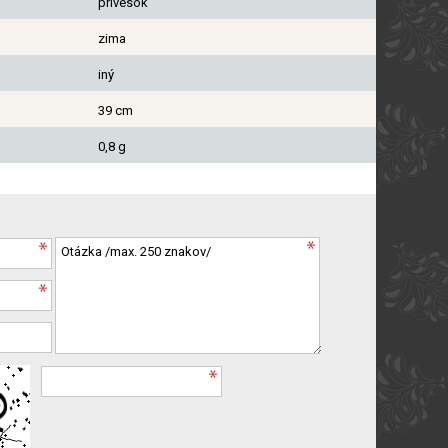
prívesok
zima
iný
39 cm
0,8 g