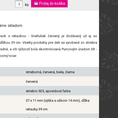
ks
máme
skladom
vesok s retiazkou - Snehuliak červený je dodávaný už aj so
 dĺžkou 39 cm. Všetky produkty pre deti sú vyrobené zo striebra
vadné, a ich rýdzosť bola skontrolovaná Puncovým úradom SR -
borný tovar.
strieborná, červená, biela, čierna
červená
striebro 925, epoxidová farba
07 x 11 mm (výška s uškom 14 mm), dĺžka
retiazky 39 cm