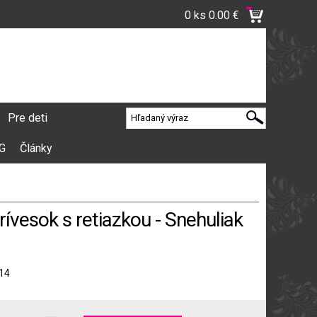
0 ks
0.00 €
Pre deti
VG
Články
rívesok s retiazkou - Snehuliak
14