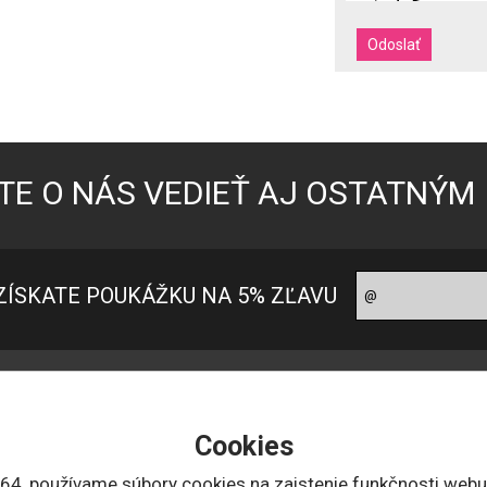
TE O NÁS VEDIEŤ AJ OSTATNÝM
ZÍSKATE POUKÁŽKU NA 5% ZĽAVU
oradňa pre zákazníkov
Ako nakupovať?
ontakt
Ako nakupovať
Cookies
 nás
Možnosti platby
bchodné podmienky
Doprava a ceny
164, používame súbory cookies na zaistenie funkčnosti webu