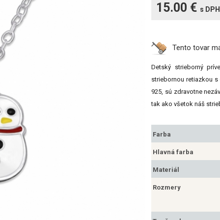
15.00 €
s DPH
Tento tovar 
Detský strieborný prí
striebornou retiazkou s
925, sú zdravotne nezá
tak ako všetok náš strie
Farba
Hlavná farba
Materiál
Rozmery