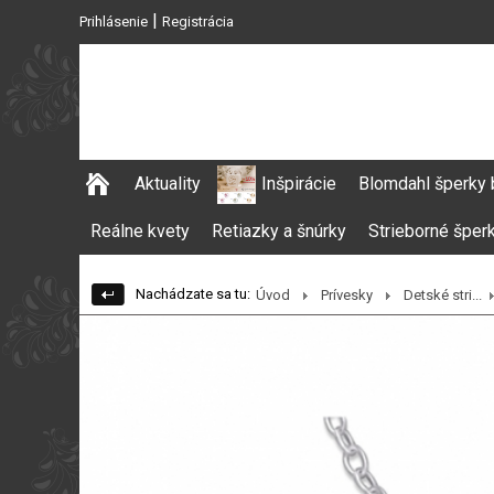
|
Prihlásenie
Registrácia
Aktuality
Inšpirácie
Blomdahl šperky 
Reálne kvety
Retiazky a šnúrky
Strieborné šper
Nachádzate sa tu:
Úvod
Prívesky
Detské stri...