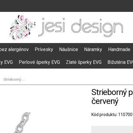
bez alergénov
Prívesky
Náušnice
Náramky
Handmade
ky EVG
Perlové šperky EVG
Zlaté šperky EVG
Bižutéria E
Strieborný ...
Strieborný p
červený
Kód produktu: 110700