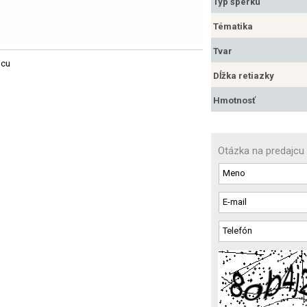
Typ šperku
Tématika
Tvar
jcu
Dĺžka retiazky
Hmotnosť
Otázka na predajcu