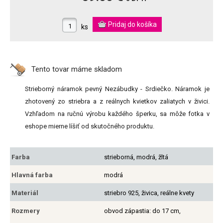
ks
Tento tovar máme
skladom
Strieborný náramok pevný Nezábudky - Srdiečko. Náramok je
zhotovený zo striebra a z reálnych kvietkov zaliatych v živici.
Vzhľadom na ručnú výrobu každého šperku, sa môže fotka v
eshope mierne líšiť od skutočného produktu.
Farba
strieborná, modrá, žltá
Hlavná farba
modrá
Materiál
striebro 925, živica, reálne kvety
Rozmery
obvod zápastia: do 17 cm,