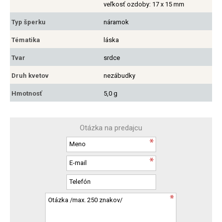
veľkosť ozdoby: 17 x 15 mm
Typ šperku
náramok
Tématika
láska
Tvar
srdce
Druh kvetov
nezábudky
Hmotnosť
5,0 g
Otázka na predajcu