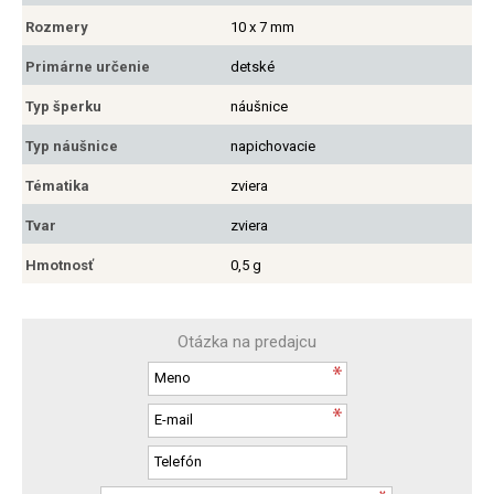
Rozmery
10 x 7 mm
Primárne určenie
detské
Typ šperku
náušnice
Typ náušnice
napichovacie
Tématika
zviera
Tvar
zviera
Hmotnosť
0,5 g
Otázka na predajcu