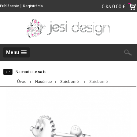
|
Prihlásenie
Registrácia
0 ks
0.00 €
Menu
Nachádzate sa tu:
Úvod
Náušnice
Strieborné ...
Strieborné ...