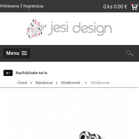
|
Prihlásenie
Registrácia
0 ks
0.00 €
Menu
Nachádzate sa tu:
Úvod
Náušnice
Strieborné ...
Strieborné ...