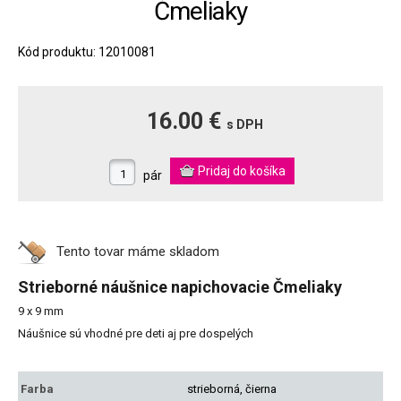
Čmeliaky
Kód produktu: 12010081
16.00 €
s DPH
pár
Tento tovar máme
skladom
Strieborné náušnice napichovacie Čmeliaky
9 x 9 mm
Náušnice sú vhodné pre deti aj pre dospelých
Farba
strieborná, čierna