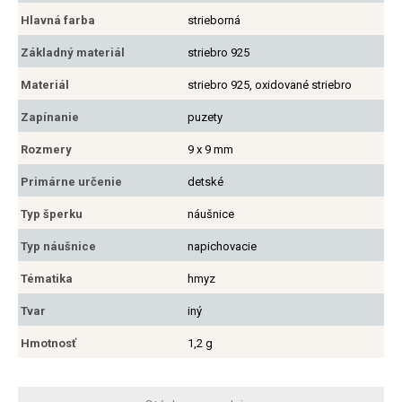
Hlavná farba
strieborná
Základný materiál
striebro 925
Materiál
striebro 925, oxidované striebro
Zapínanie
puzety
Rozmery
9 x 9 mm
Primárne určenie
detské
Typ šperku
náušnice
Typ náušnice
napichovacie
Tématika
hmyz
Tvar
iný
Hmotnosť
1,2 g