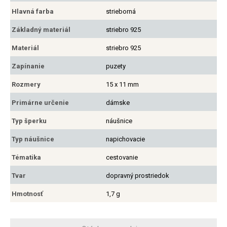
Hlavná farba
strieborná
Základný materiál
striebro 925
Materiál
striebro 925
Zapínanie
puzety
Rozmery
15 x 11 mm
Primárne určenie
dámske
Typ šperku
náušnice
Typ náušnice
napichovacie
Tématika
cestovanie
Tvar
dopravný prostriedok
Hmotnosť
1,7 g