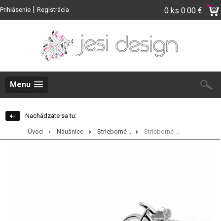
|
Prihlásenie
Registrácia
0 ks
0.00 €
Menu
Nachádzate sa tu:
Úvod
Náušnice
Strieborné ...
Strieborné ...