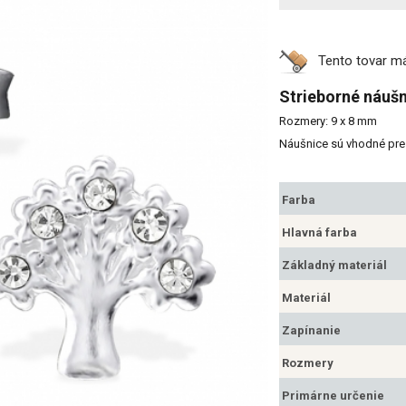
Tento tovar 
Strieborné náušn
Rozmery: 9 x 8 mm
Náušnice sú vhodné pre 
Farba
Hlavná farba
Základný materiál
Materiál
Zapínanie
Rozmery
Primárne určenie