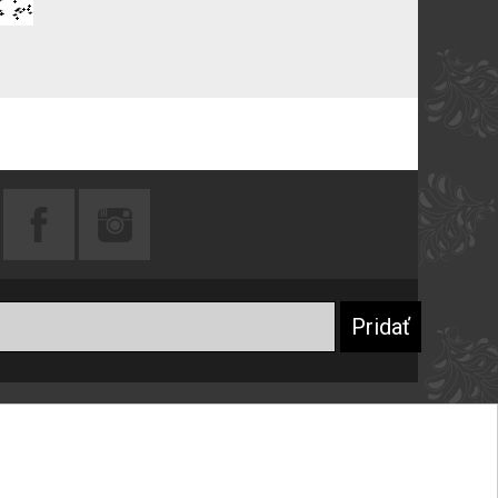
Praktické rady
Prečo sa registrovať
Návod na starostlivosť o šperky