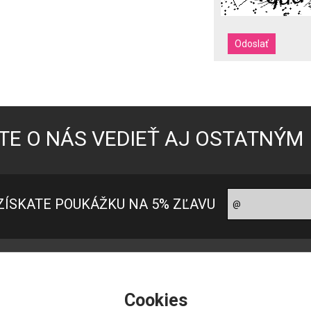
TE O NÁS VEDIEŤ AJ OSTATNÝM
ZÍSKATE POUKÁŽKU NA 5% ZĽAVU
oradňa pre zákazníkov
Ako nakupovať?
ontakt
Ako nakupovať
Cookies
 nás
Možnosti platby