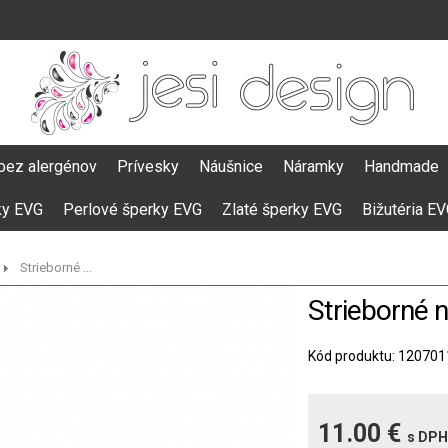
bez alergénov
Prívesky
Náušnice
Náramky
Handmade
ky EVG
Perlové šperky EVG
Zlaté šperky EVG
Bižutéria E
Strieborné ...
Strieborné 
Kód produktu: 120701
11.00 €
s DPH