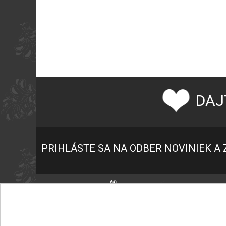
DAJ
PRIHLÁSTE SA NA ODBER NOVINIEK A 
P
K
+421 945 459 682
O