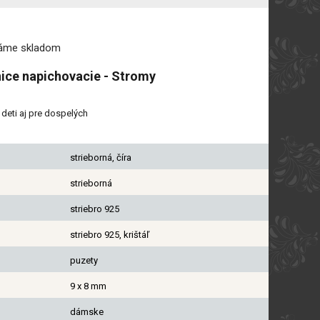
máme
skladom
ice napichovacie - Stromy
deti aj pre dospelých
strieborná, číra
strieborná
striebro 925
striebro 925, krištáľ
puzety
9 x 8 mm
dámske