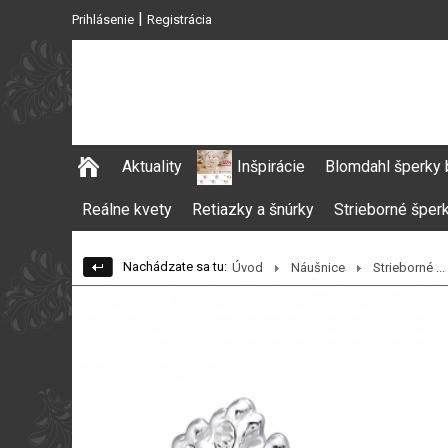
|
Prihlásenie
Registrácia
Aktuality
Inšpirácie
Blomdahl šperky 
Reálne kvety
Retiazky a šnúrky
Strieborné šper
Nachádzate sa tu:
Úvod
Náušnice
Strieborné ...