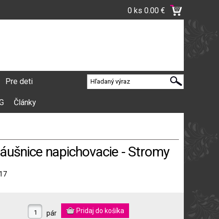
0 ks
0.00 €
Pre deti
VG
Články
náušnice napichovacie - Stromy
17
pár