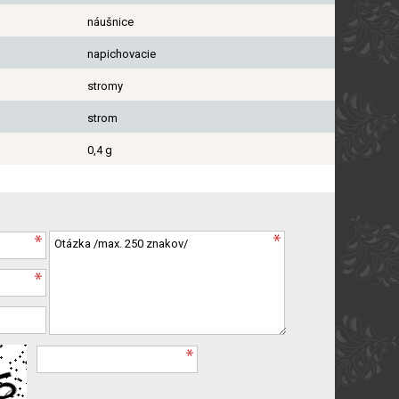
náušnice
napichovacie
stromy
strom
0,4 g