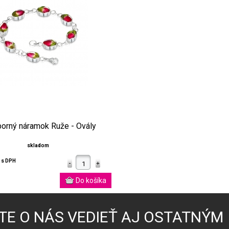
borný náramok Ruže - Ovály
skladom
€
s DPH
TE O NÁS VEDIEŤ AJ OSTATNÝM