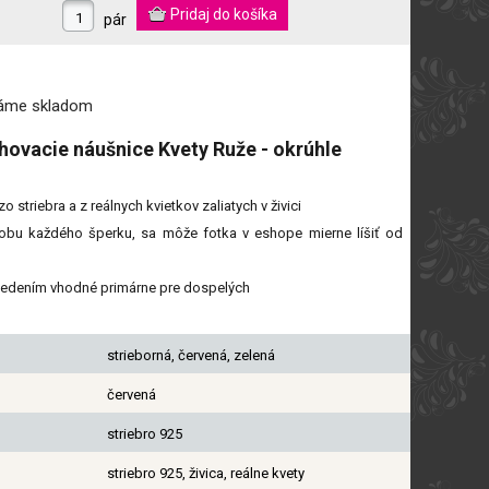
pár
máme
skladom
hovacie náušnice Kvety Ruže - okrúhle
 striebra a z reálnych kvietkov zaliatych v živici
obu každého šperku, sa môže fotka v eshope mierne líšiť od
vedením vhodné primárne pre dospelých
strieborná, červená, zelená
červená
striebro 925
striebro 925, živica, reálne kvety