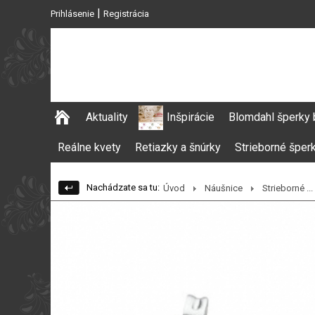
|
Prihlásenie
Registrácia
Aktuality
Inšpirácie
Blomdahl šperky 
Reálne kvety
Retiazky a šnúrky
Strieborné šper
Nachádzate sa tu:
Úvod
Náušnice
Strieborné ...