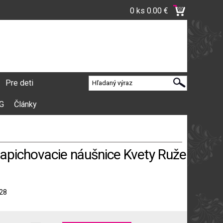
0 ks
0.00 €
Pre deti
VG
Články
napichovacie náušnice Kvety Ruže
28