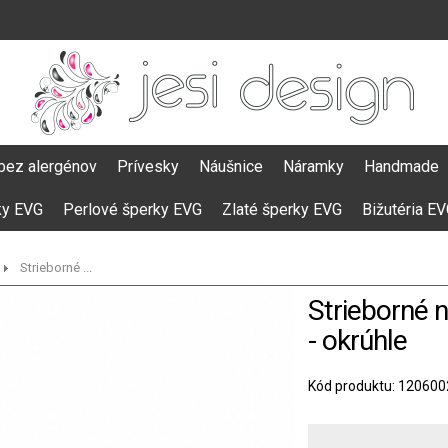
bez alergénov
Prívesky
Náušnice
Náramky
Handmade
ky EVG
Perlové šperky EVG
Zlaté šperky EVG
Bižutéria E
Strieborné ...
Strieborné 
- okrúhle
Kód produktu: 120600