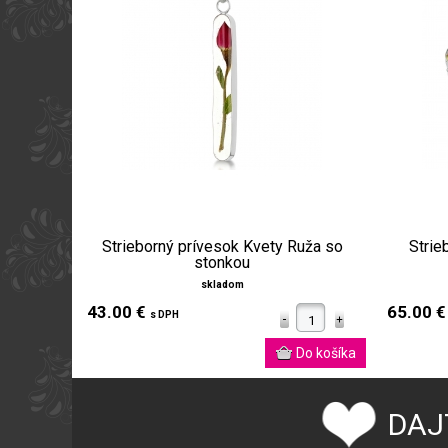
Strieborný prívesok Kvety Ruža so
Strie
stonkou
skladom
43.00 €
65.00 
s DPH
DAJ