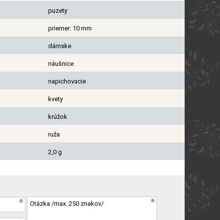
puzety
priemer: 10 mm
dámske
náušnice
napichovacie
kvety
krúžok
ruža
2,0 g