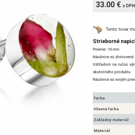
33.00 €
s DPH
Tento tovar 
Strieborné napic
Priemer: 10 mm
Náušnice sú zhotovené zo
Vzhľadom na ručnú výr
skutočného produktu
Náušnice sú svojím pre
Farba
Hlavná farba
Základný materiál
Materiál