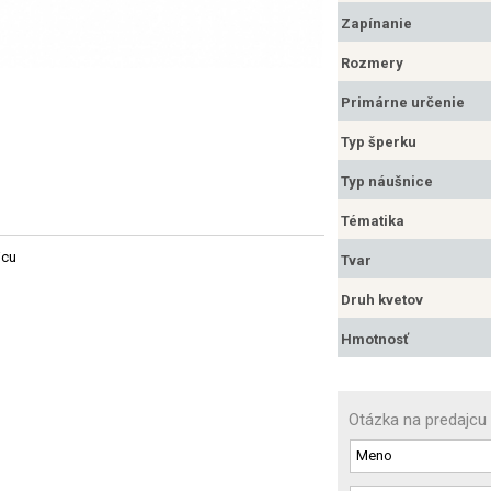
Zapínanie
Rozmery
Primárne určenie
Typ šperku
Typ náušnice
Tématika
jcu
Tvar
Druh kvetov
Hmotnosť
Otázka na predajcu