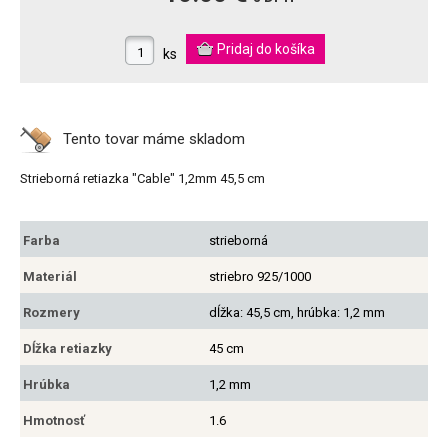
ks
Tento tovar máme
skladom
Strieborná retiazka "Cable" 1,2mm 45,5 cm
Farba
strieborná
Materiál
striebro 925/1000
Rozmery
dĺžka: 45,5 cm, hrúbka: 1,2 mm
Dĺžka retiazky
45 cm
Hrúbka
1,2 mm
Hmotnosť
1.6