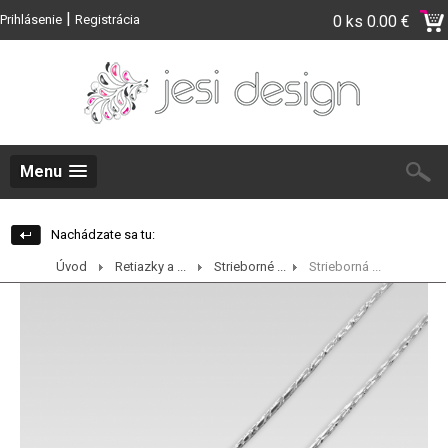
|
Prihlásenie
Registrácia
0 ks
0.00 €
Menu
Nachádzate sa tu:
Úvod
Retiazky a ...
Strieborné ...
Strieborná ...