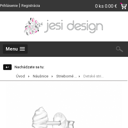
|
Prihlásenie
Registrácia
0 ks
0.00 €
Menu
Nachádzate sa tu:
Úvod
Náušnice
Strieborné ...
Detské stri...