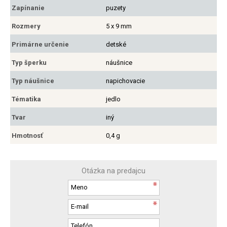
Zapínanie
puzety
Rozmery
5 x 9 mm
Primárne určenie
detské
Typ šperku
náušnice
Typ náušnice
napichovacie
Tématika
jedlo
Tvar
iný
Hmotnosť
0,4 g
Otázka na predajcu