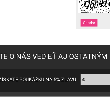
TE O NÁS VEDIEŤ AJ OSTATNÝM
ZÍSKATE POUKÁŽKU NA 5% ZĽAVU
oradňa pre zákazníkov
Ako nakupovať?
ontakt
Ako nakupovať