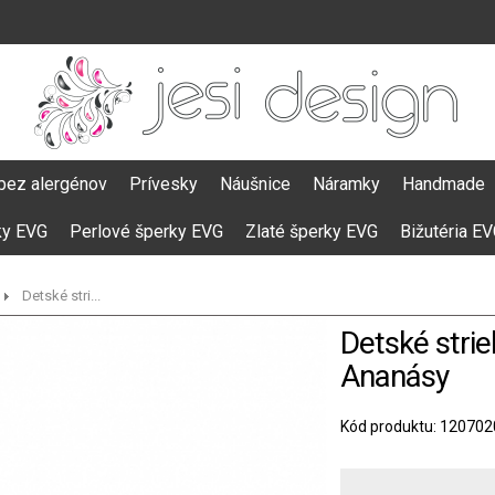
bez alergénov
Prívesky
Náušnice
Náramky
Handmade
ky EVG
Perlové šperky EVG
Zlaté šperky EVG
Bižutéria E
Detské stri...
Detské stri
Ananásy
Kód produktu: 120702