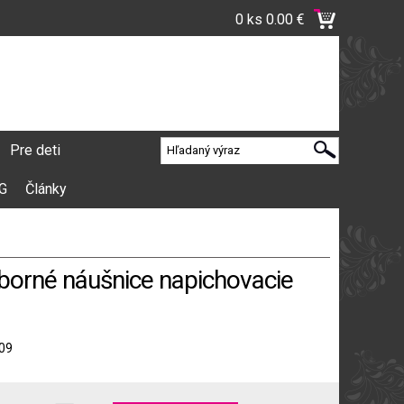
0 ks
0.00 €
Pre deti
VG
Články
eborné náušnice napichovacie
09