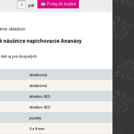
pár
máme
skladom
né náušnice napichovacie Ananásy
deti aj pre dospelých
strieborná
strieborná
striebro 925
striebro 925
puzety
5 x 9 mm