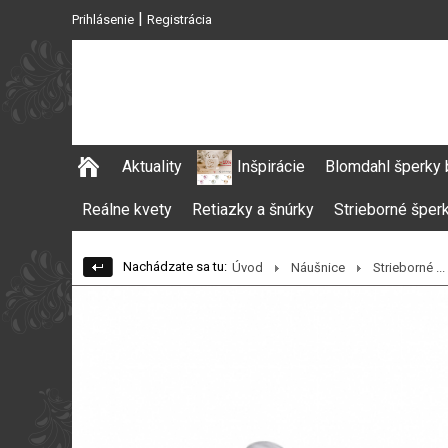
|
Prihlásenie
Registrácia
Aktuality
Inšpirácie
Blomdahl šperky 
Reálne kvety
Retiazky a šnúrky
Strieborné šper
Nachádzate sa tu:
Úvod
Náušnice
Strieborné ...