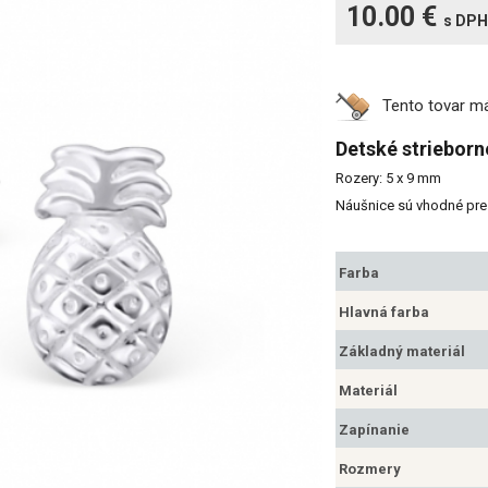
10.00 €
s DPH
Tento tovar 
Detské striebor
Rozery: 5 x 9 mm
Náušnice sú vhodné pre 
Farba
Hlavná farba
Základný materiál
Materiál
Zapínanie
Rozmery