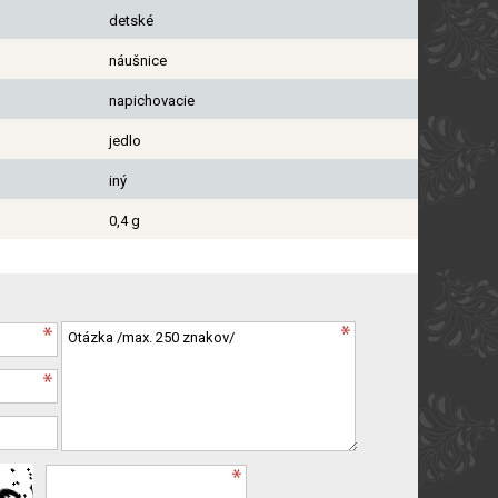
detské
náušnice
napichovacie
jedlo
iný
0,4 g