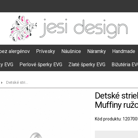
bez alergénov
Prívesky
Náušnice
Náramky
Handmade
ky EVG
Perlové šperky EVG
Zlaté šperky EVG
Bižutéria E
Detské stri...
Detské stri
Muffiny ruž
Kód produktu: 120700