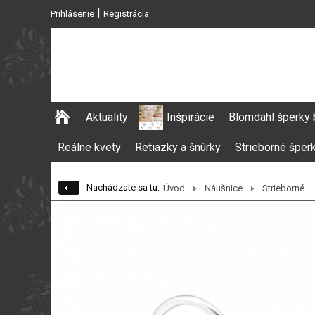
|
Prihlásenie
Registrácia
Aktuality
Inšpirácie
Blomdahl šperky 
Reálne kvety
Retiazky a šnúrky
Strieborné šper
Nachádzate sa tu:
Úvod
Náušnice
Strieborné ...