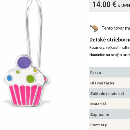
14.00 €
s DPH
Tento tovar 
Detské strieborn
Rozmery: veľkosť muffi
Náušnice sú svojím pre
Farba
Hlavná farba
Základný materiál
Materiál
Zapínanie
Rozmery