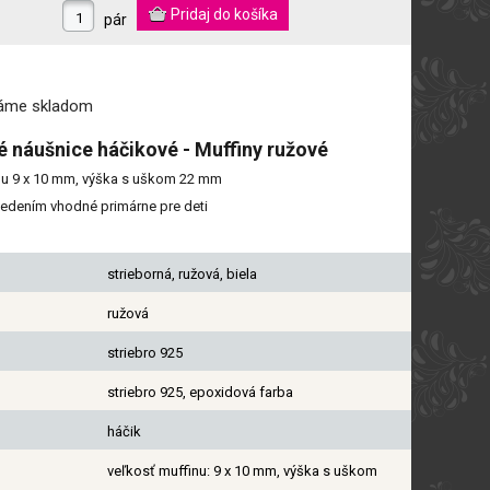
pár
máme
skladom
é náušnice háčikové - Muffiny ružové
nu 9 x 10 mm, výška s uškom 22 mm
vedením vhodné primárne pre deti
strieborná, ružová, biela
ružová
striebro 925
striebro 925, epoxidová farba
háčik
veľkosť muffinu: 9 x 10 mm, výška s uškom