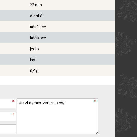
22 mm
detské
náušnice
háčikové
jedlo
iný
0,9 g