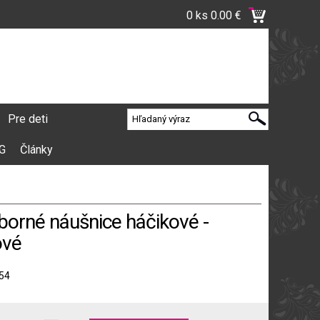
0 ks
0.00 €
Pre deti
VG
Články
eborné náušnice háčikové -
ové
54