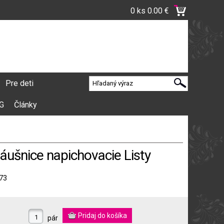
0 ks
0.00 €
Pre deti
VG
Články
áušnice napichovacie Listy
73
pár