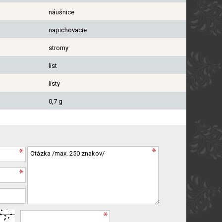
náušnice
napichovacie
stromy
list
listy
0,7 g