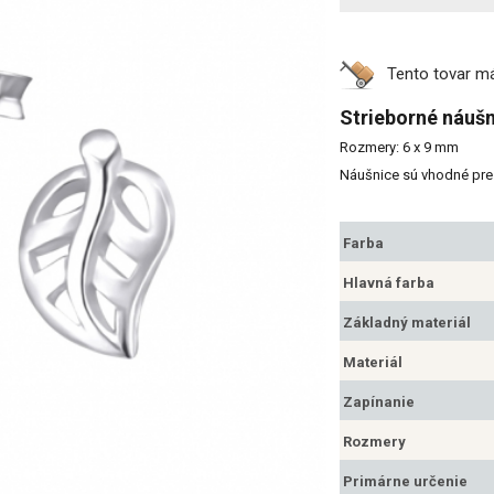
Tento tovar 
Strieborné náušn
Rozmery: 6 x 9 mm
Náušnice sú vhodné pre 
Farba
Hlavná farba
Základný materiál
Materiál
Zapínanie
Rozmery
Primárne určenie