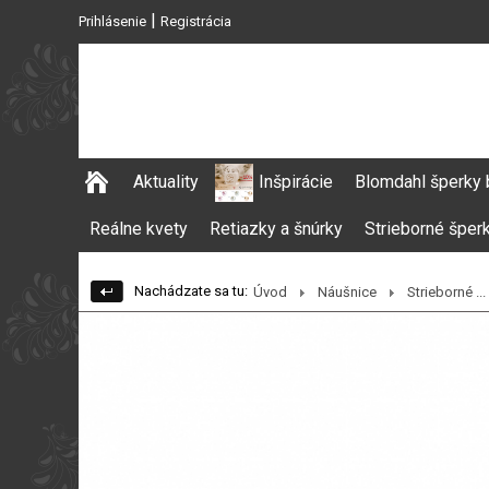
|
Prihlásenie
Registrácia
Aktuality
Inšpirácie
Blomdahl šperky 
Reálne kvety
Retiazky a šnúrky
Strieborné šper
Nachádzate sa tu:
Úvod
Náušnice
Strieborné ...