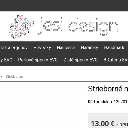
bez alergénov
Prívesky
Náušnice
Náramky
Handmade
ky EVG
Perlové šperky EVG
Zlaté šperky EVG
Bižutéria E
Strieborné ...
Strieborné n
Kód produktu: 120701
13.00 €
s DPH