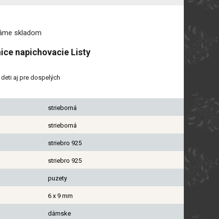
máme
skladom
ice napichovacie Listy
deti aj pre dospelých
strieborná
strieborná
striebro 925
striebro 925
puzety
6 x 9 mm
dámske