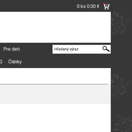
0 ks
0.00 €
Pre deti
VG
Články