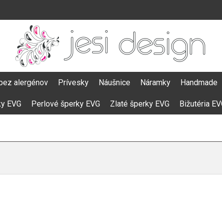
bez alergénov
Prívesky
Náušnice
Náramky
Handmade
ky EVG
Perlové šperky EVG
Zlaté šperky EVG
Bižutéria E