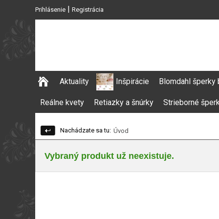
|
Prihlásenie
Registrácia
Aktuality
Inšpirácie
Blomdahl šperky 
Reálne kvety
Retiazky a šnúrky
Strieborné šper
Nachádzate sa tu:
Úvod
Vybraný produkt už neexistuje.