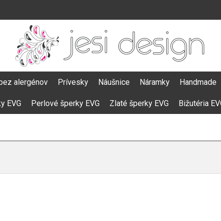
bez alergénov
Prívesky
Náušnice
Náramky
Handmade
ky EVG
Perlové šperky EVG
Zlaté šperky EVG
Bižutéria E