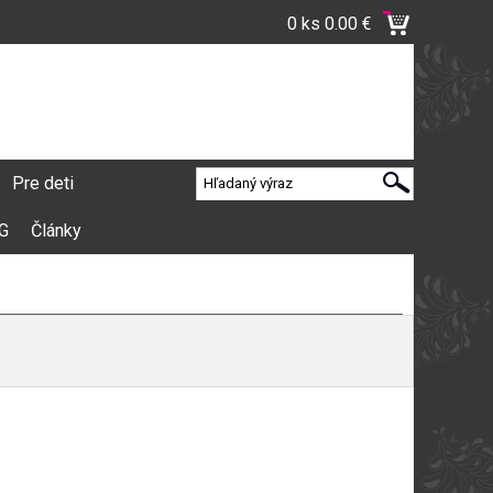
0 ks
0.00 €
Pre deti
VG
Články