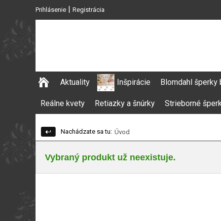
|
Prihlásenie
Registrácia
Aktuality
Inšpirácie
Blomdahl šperky 
Reálne kvety
Retiazky a šnúrky
Strieborné šper
Nachádzate sa tu:
Úvod
Vybraný produkt už neexistuje.