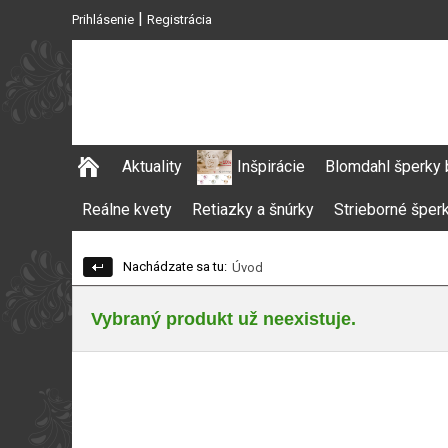
|
Prihlásenie
Registrácia
Aktuality
Inšpirácie
Blomdahl šperky 
Reálne kvety
Retiazky a šnúrky
Strieborné šper
Nachádzate sa tu:
Úvod
Vybraný produkt už neexistuje.