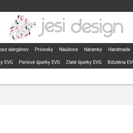
bez alergénov
Prívesky
Náušnice
Náramky
Handmade
ky EVG
Perlové šperky EVG
Zlaté šperky EVG
Bižutéria E