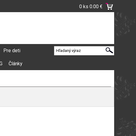
0 ks
0.00 €
Pre deti
VG
Články